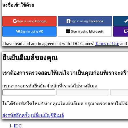
games
ลงชื่อเข้าใช้ด้วย
Puzzle
games
Fighting
Sign in using
Google
Sign in using
Facebook
games
เด
Sign in using
VK
Sign in using
Microsoft
โม่
I have read and am in agreement with IDC Games'
Terms of Use
and
ชุมชน
ยืนยันอีเมล์ของคุณ
Gameplay
เราต้องการตรวจสอบให้แน่ใจว่าเป็นคุณก่อนที่เราจะสร
รายการ
ใน
กรุณากรอกรหัสยืนยัน 4 หลักที่เราส่งไปทางอีเมล:
เกม
ข่าวสาร
มีเดีย
ไม่ได้รับรหัสใช่ไหม? หากคุณไม่เห็นอีเมล กรุณาตรวจสอบในโ
คู่มือ
ส่งรหัสอีกครั้ง
เปลี่ยนบัญชีอีเมล์
ฟ
อรั่ม
IDC