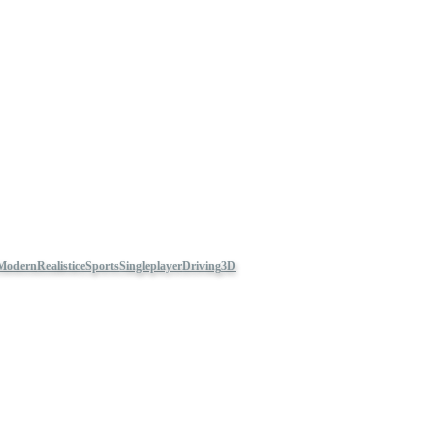
Modern
Realistic
eSports
Singleplayer
Driving
3D