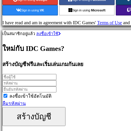
วางแผน
Sign in using
VK
Sign in using
Microsoft
เกม
ผจญ
I have read and am in agreement with IDC Games'
Terms of Use
and
ภัย
เป็นสมาชิกอยู่แล้ว
ลงชื่อเข้าใช้
เกม
MMO
ใหม่กับ IDC Games?
เกม
RPG
เกม
สร้างบัญชีฟรีและเริ่มเล่นเกมกันเลย
กีฬา
เกม
นัก
ยิง
Racing
ลงชื่อเข้าใช้อัตโนมัติ
games
ลืมรหัสผ่าน
Casual
games
สร้างบัญชี
Indie
games
Simulation