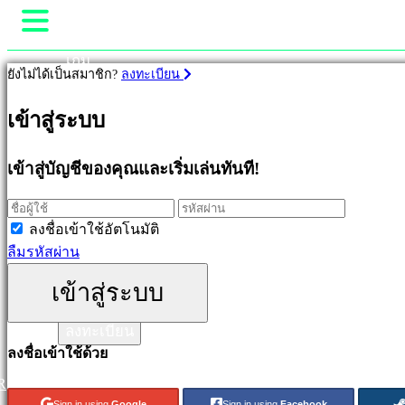
เกม
ยังไม่ได้เป็นสมาชิก?
ลงทะเบียน
Gameplay
เกม
รายการในเกม
เข้าสู่ระบบ
ข่าวสาร
มีเดีย
เด่น
เข้าสู่บัญชีของคุณและเริ่มเล่นทันที!
คู่มือ
ออก
ช่วยเหลือ
ใหม่
ฟอรั่ม
เล่น
ลงชื่อเข้าใช้อัตโนมัติ
ฟรี
ร้านค้า
ลืมรหัสผ่าน
ประเภท
เข้าสู่ระบบ
เข้าสู่ระบบ
ลงทะเบียน
แอ
ลงชื่อเข้าใช้ด้วย
คชั่น
เกม
R
เกม
Sign in using
Google
Sign in using
Facebook