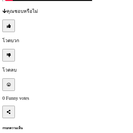
เปลี่ยน
คุณชอบหรือไม่
ภาษา
AR
BS
CS
DA
โวตบวก
DE
EL
EN
ES
FI
โวตลบ
FR
HR
IT
JA
KO
0
Funny votes
NL
NO
PL
PT
RO
RU
กรอกความเห็น
SR