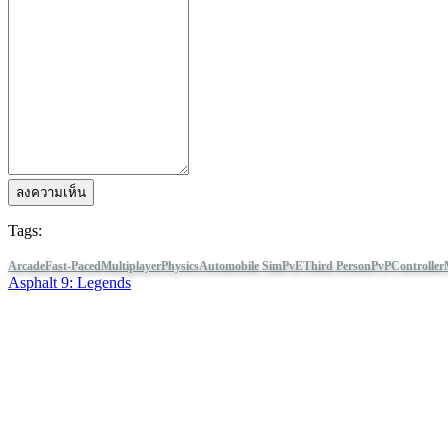
ลงความเห็น
Tags:
Arcade
Fast-Paced
Multiplayer
Physics
Automobile Sim
PvE
Third Person
PvP
Controller
Asphalt 9: Legends
ติดตาม IDC Games
เกี่ยวกับ
บริการ
เครื่องมือ
มุมสำหรับนักพัฒนา
Blog
เผยแพร่เกมของคุณด้วย IDC Games