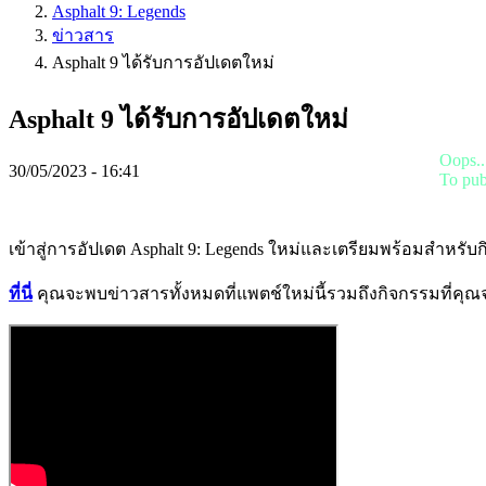
IDC
Asphalt 9: Legends
Gifts
ข่าวสาร
IDC
Asphalt 9 ได้รับการอัปเดตใหม่
Plays
ช่วย
Asphalt 9 ได้รับการอัปเดตใหม่
เหลือ
FAQ
Oops..
30/05/2023 - 16:41
To pub
บัญชี
เข้าสู่การอัปเดต Asphalt 9: Legends ใหม่และเตรียมพร้อมสำห
ลง
ทะเบียน
ที่นี่
คุณจะพบข่าวสารทั้งหมดที่แพตช์ใหม่นี้รวมถึงกิจกรรมที่คุณจะ
เข้า
สู่
ระบบ
ลืม
รหัส
ผ่าน