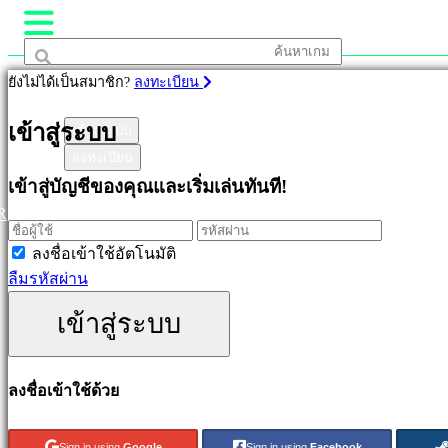
ยังไม่ได้เป็นสมาชิก?
ลงทะเบียน
เกม
เข้าสู่ระบบ
เข้าสู่ระบบ
ลงทะเบียน
เด่น
เข้าสู่บัญชีของคุณและเริ่มเล่นทันที!
ออก
R
ใหม่
เล่น
ลงชื่อเข้าใช้อัตโนมัติ
ฟรี
ลืมรหัสผ่าน
ประเภท
เข้าสู่ระบบ
แอ
ลงชื่อเข้าใช้ด้วย
คชั่น
เกม
เกม
Sign in using
Google
Sign in using
Facebook