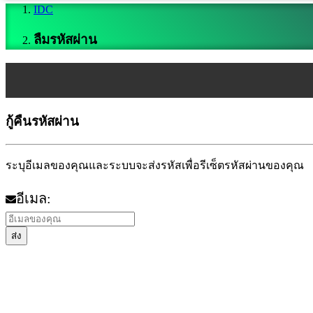
IDC
IDC
Plays
IDC
ลืมรหัสผ่าน
Gifts
ช่วย
เหลือ
FAQ
กู้คืนรหัสผ่าน
บัญชี
ระบุอีเมลของคุณและระบบจะส่งรหัสเพื่อรีเซ็ตรหัสผ่านของคุณ
ลง
ทะเบียน
อีเมล:
เข้า
สู่
ส่ง
ระบบ
ลืม
รหัส
ผ่าน