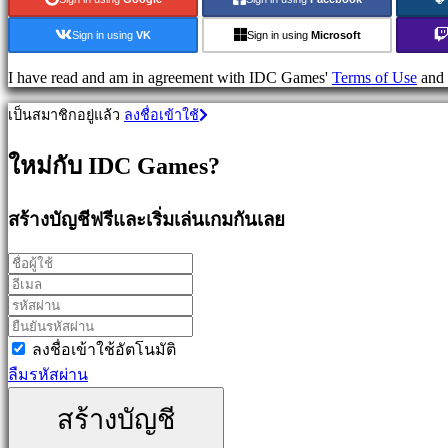
วางแผน
Sign in using
VK
Sign in using
Microsoft
เกม
ผจญ
I have read and am in agreement with IDC Games'
Terms of Use
and
ภัย
เป็นสมาชิกอยู่แล้ว
ลงชื่อเข้าใช้
เกม
MMO
ใหม่กับ IDC Games?
เกม
RPG
เกม
สร้างบัญชีฟรีและเริ่มเล่นเกมกันเลย
กีฬา
เกม
นัก
ยิง
Racing
games
ลงชื่อเข้าใช้อัตโนมัติ
Casual
ลืมรหัสผ่าน
games
Indie
สร้างบัญชี
games
Simulation