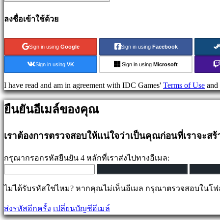
games
Puzzle
ลงชื่อเข้าใช้ด้วย
games
Fighting
games
Sign in using
Google
Sign in using
Facebook
เด
โม่
Sign in using
VK
Sign in using
Microsoft
I have read and am in agreement with IDC Games'
Terms of Use
and
ชุมชน
ยืนยันอีเมล์ของคุณ
Gameplays
รายการ
เราต้องการตรวจสอบให้แน่ใจว่าเป็นคุณก่อนที่เราจะสร
ใน
เกม
กรุณากรอกรหัสยืนยัน 4 หลักที่เราส่งไปทางอีเมล:
ข่าวสาร
มีเดีย
ไม่ได้รับรหัสใช่ไหม? หากคุณไม่เห็นอีเมล กรุณาตรวจสอบในโ
คู่มือ
ฟ
ส่งรหัสอีกครั้ง
เปลี่ยนบัญชีอีเมล์
อรั่ม