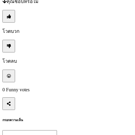
คุณชอบหรือไม่
เปลี่ยน
ภาษา
AR
BS
โวตบวก
CS
DA
DE
EL
EN
โวตลบ
ES
FI
FR
HR
IT
JA
0
Funny votes
KO
NL
NO
PL
PT
กรอกความเห็น
RO
RU
SR