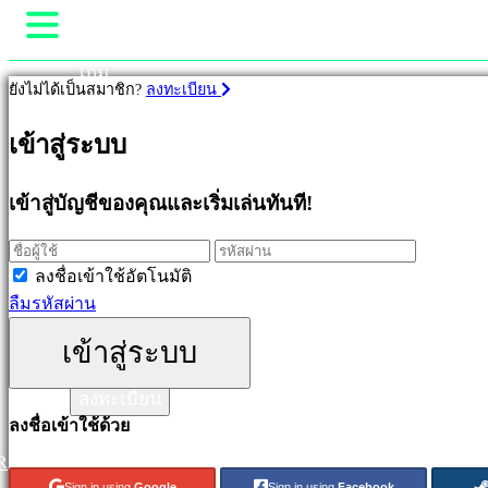
เกม
ยังไม่ได้เป็นสมาชิก?
ลงทะเบียน
Gameplay
เกม
รายการในเกม
เข้าสู่ระบบ
ข่าวสาร
มีเดีย
เด่น
เข้าสู่บัญชีของคุณและเริ่มเล่นทันที!
คู่มือ
ออก
ช่วยเหลือ
ใหม่
ฟอรั่ม
เล่น
ลงชื่อเข้าใช้อัตโนมัติ
ฟรี
ร้านค้า
ลืมรหัสผ่าน
ประเภท
เข้าสู่ระบบ
เข้าสู่ระบบ
ลงทะเบียน
แอ
ลงชื่อเข้าใช้ด้วย
คชั่น
เกม
R
เกม
Sign in using
Google
Sign in using
Facebook