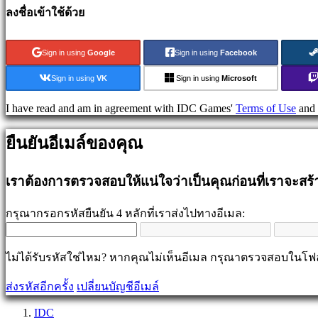
games
ลงชื่อเข้าใช้ด้วย
Puzzle
games
Fighting
Sign in using
Google
Sign in using
Facebook
games
เด
Sign in using
VK
Sign in using
Microsoft
โม่
I have read and am in agreement with IDC Games'
Terms of Use
and
ชุมชน
ยืนยันอีเมล์ของคุณ
Gameplay
เราต้องการตรวจสอบให้แน่ใจว่าเป็นคุณก่อนที่เราจะสร
รายการ
ใน
กรุณากรอกรหัสยืนยัน 4 หลักที่เราส่งไปทางอีเมล:
เกม
ข่าวสาร
มีเดีย
ไม่ได้รับรหัสใช่ไหม? หากคุณไม่เห็นอีเมล กรุณาตรวจสอบในโ
คู่มือ
ส่งรหัสอีกครั้ง
เปลี่ยนบัญชีอีเมล์
ฟ
อรั่ม
IDC