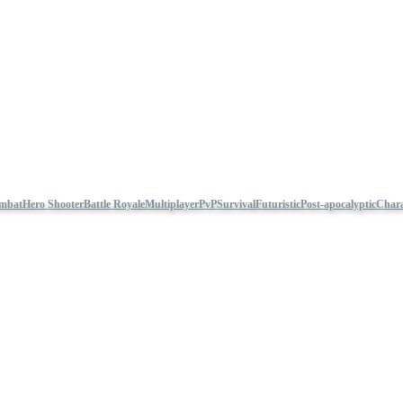
ombat
Hero Shooter
Battle Royale
Multiplayer
PvP
Survival
Futuristic
Post-apocalyptic
Chara