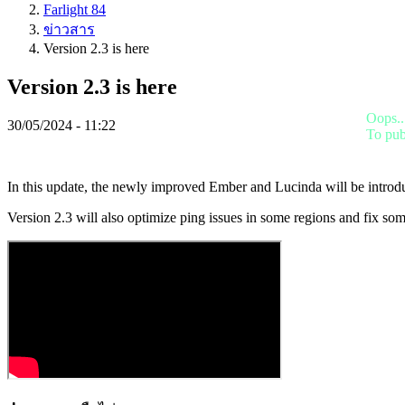
IDC
Farlight 84
Gifts
ข่าวสาร
IDC
Version 2.3 is here
Plays
ช่วย
Version 2.3 is here
เหลือ
FAQ
Oops..
30/05/2024 - 11:22
To pub
บัญชี
In this update, the newly improved Ember and Lucinda will be introdu
Version 2.3 will also optimize ping issues in some regions and fix so
ลง
ทะเบียน
เข้า
สู่
ระบบ
ลืม
รหัส
ผ่าน