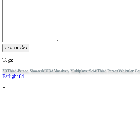
ลงความเห็น
Tags:
3D
Third-Person Shooter
MOBA
Massively Multiplayer
Sci-fi
Third Person
Vehicular C
Farlight 84
ติดตาม IDC Games
เกี่ยวกับ
บริการ
เครื่องมือ
มุมสำหรับนักพัฒนา
Blog
เผยแพร่เกมของคุณด้วย IDC Games
เงื่อนไขการใช้งาน
นโยบายความเป็นส่วนตัว