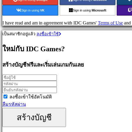
วางแผน
Sign in using
VK
Sign in using
Microsoft
เกม
ผจญ
I have read and am in agreement with IDC Games'
Terms of Use
and
ภัย
เป็นสมาชิกอยู่แล้ว
ลงชื่อเข้าใช้
เกม
MMO
ใหม่กับ IDC Games?
เกม
RPG
เกม
สร้างบัญชีฟรีและเริ่มเล่นเกมกันเลย
กีฬา
เกม
นัก
ยิง
Racing
ลงชื่อเข้าใช้อัตโนมัติ
games
ลืมรหัสผ่าน
Casual
games
สร้างบัญชี
Indie
games
Simulation