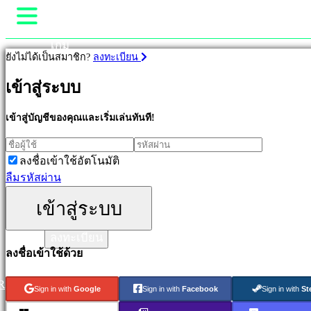
เกม
ยังไม่ได้เป็นสมาชิก?
ลงทะเบียน
Gameplay
รายการในเกม
เข้าสู่ระบบ
เกม
ข่าวสาร
มีเดีย
เข้าสู่บัญชีของคุณและเริ่มเล่นทันที!
คู่มือ
เด่น
ช่วยเหลือ
ออก
ลงชื่อเข้าใช้อัตโนมัติ
ร้านค้า
ใหม่
ลืมรหัสผ่าน
Free
to
เข้าสู่ระบบ
เข้าสู่ระบบ
Play
เกม
ลงทะเบียน
ผจญ
ลงชื่อเข้าใช้ด้วย
ภัย
เกม
R
Sign in with
Google
Sign in with
Facebook
Sign in with
St
วางแผน