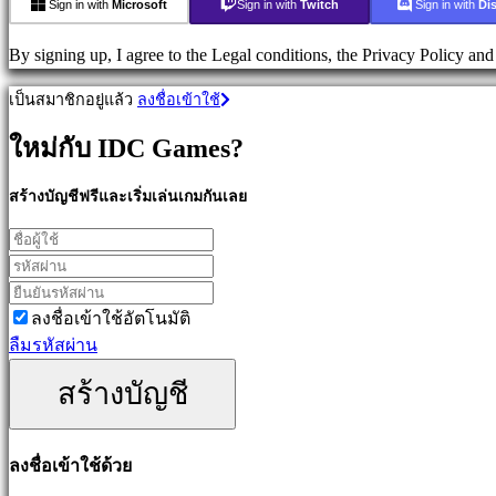
Sign in with
Microsoft
Sign in with
Twitch
Sign in with
Di
เกม
MMO
By signing up, I agree to the Legal conditions, the Privacy Policy an
เกม
RPG
เป็นสมาชิกอยู่แล้ว
ลงชื่อเข้าใช้
เกม
กีฬา
ใหม่กับ IDC Games?
แอ
คชั่น
สร้างบัญชีฟรีและเริ่มเล่นเกมกันเลย
เกม
เกม
นัก
ยิง
ลงชื่อเข้าใช้อัตโนมัติ
ลืมรหัสผ่าน
ชุมชน
สร้างบัญชี
Gameplay
ลงชื่อเข้าใช้ด้วย
รายการ
ใน