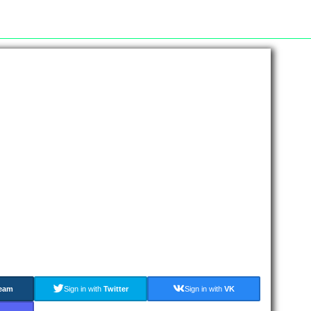
eam
Sign in with
Twitter
Sign in with
VK