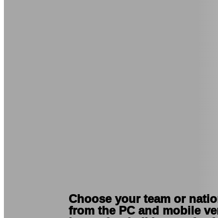
JA
KO
NL
NO
PL
PT
RO
RU
SR
SV
TH
TR
UK
VI
ZH
Choose your team or natio
เกม
from the PC and mobile ver