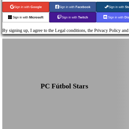
เกม
Sign in with
Google
Sign in with
Facebook
Sign in with
St
ข่าวสาร
Sign in with
Microsoft
Sign in with
Twitch
Sign in with
Di
มีเดีย
คู่มือ
By signing up, I agree to the Legal conditions, the Privacy Policy an
ฟ
อรั่ม
IDC
Plays
ช่วย
เหลือ
FAQ
PC Fútbol Stars
บัญชี
ลง
ทะเบียน
เข้า