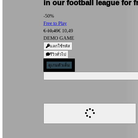
in our football league for f
เกม
-50%
Gameplay
Free to Play
รายการ
€ 10,49
€ 10,49
ใน
DEMO GAME
เกม
แลกใช้รหัส
ข่าวสาร
รีวิวทั่วไป
มีเดีย
คู่มือ
ดูเกมตัวเต็ม
ร้าน
ค้า