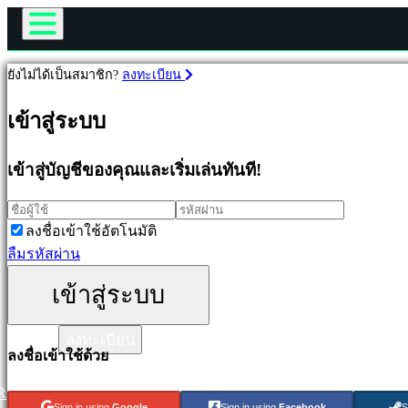
เกม
ยังไม่ได้เป็นสมาชิก?
ลงทะเบียน
Gameplay
เกม
รายการในเกม
เข้าสู่ระบบ
ข่าวสาร
เด่น
มีเดีย
เข้าสู่บัญชีของคุณและเริ่มเล่นทันที!
ออก
คู่มือ
ใหม่
ช่วยเหลือ
เล่น
ฟอรั่ม
ลงชื่อเข้าใช้อัตโนมัติ
ฟรี
ร้านค้า
ลืมรหัสผ่าน
ประเภท
เข้าสู่ระบบ
เข้าสู่ระบบ
แอ
ลงทะเบียน
ลงชื่อเข้าใช้ด้วย
คชั่น
เกม
R
เกม
Sign in using
Google
Sign in using
Facebook
S