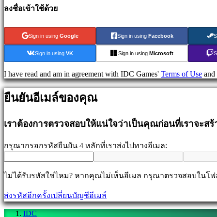
games
ลงชื่อเข้าใช้ด้วย
Puzzle
games
Fighting
Sign in using
Google
Sign in using
Facebook
S
games
เด
Sign in using
VK
Sign in using
Microsoft
S
โม่
I have read and am in agreement with IDC Games'
Terms of Use
and
ชุมชน
ยืนยันอีเมล์ของคุณ
Gameplay
เราต้องการตรวจสอบให้แน่ใจว่าเป็นคุณก่อนที่เราจะสร
รายการ
ใน
กรุณากรอกรหัสยืนยัน 4 หลักที่เราส่งไปทางอีเมล:
เกม
ข่าวสาร
มีเดีย
ไม่ได้รับรหัสใช่ไหม? หากคุณไม่เห็นอีเมล กรุณาตรวจสอบในโ
คู่มือ
ส่งรหัสอีกครั้ง
เปลี่ยนบัญชีอีเมล์
ฟ
อรั่ม
IDC