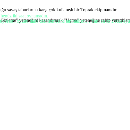
u savaş taburlarına karşı çok kullanışlı bir Toprak ekipmanıdır.
enüz iki saat oynamadın.
"Gizleme" yeteneğini kazandırarak "Uçma" yeteneğine sahip yaratıklardan
iyorsan, oyunu daha derinlemesine tanımalısın… Yani en az 2 saat oyun