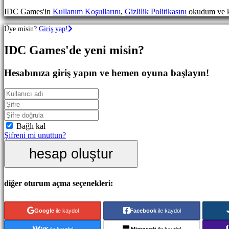
Oyunları
IDC Games'in
Kullanım Koşullarını
,
Gizlilik Politikasını
okudum ve k
Spor
Oyunları
Üye misin?
Giriş yap!
Nişancı
Oyunları
IDC Games'de yeni misin?
Yarış
oyunları
Gündelik
Hesabınıza giriş yapın ve hemen oyuna başlayın!
oyunlar
Indie
oyunları
Simülasyon
oyunları
Bulmaca
Bağlı kal
oyunları
Şifreni mi unuttun?
Dövüş
hesap oluştur
oyunları
Demolar
diğer oturum açma seçenekleri:
Topluluk
Google
ile kaydol
Facebook
ile kaydol
Oynanış
Oyun
VK
ile kaydol
Microsoft
ile kaydol