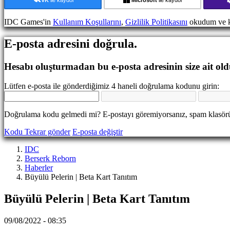
Etkinlikleri
Haberler
IDC Games'in
Kullanım Koşullarını
,
Gizlilik Politikasını
okudum ve k
Medya
Oyuncu
E-posta adresini doğrula.
Rehberi
Forumlar
IDC
Hesabı oluşturmadan bu e-posta adresinin size ait ol
Gifts
IDC
Lütfen e-posta ile gönderdiğimiz 4 haneli doğrulama kodunu girin:
Plays
Destek
SSS
Doğrulama kodu gelmedi mi? E-postayı göremiyorsanız, spam klasörü
Kodu Tekrar gönder
E-posta değiştir
Hesap
IDC
Berserk Reborn
Kayıt
Haberler
ol
Büyülü Pelerin | Beta Kart Tanıtım
Oturum
aç
Büyülü Pelerin | Beta Kart Tanıtım
Şifreni
mi
unuttun?
09/08/2022 - 08:35