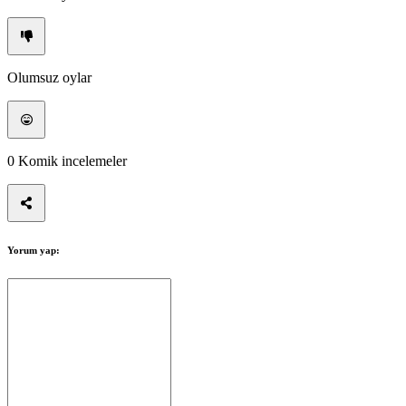
TH
TR
UK
VI
ZH
Olumsuz oylar
Oyun
0
Komik incelemeler
Oyun
Oynanış
Oyun
Etkinlikleri
Haberler
Medya
Yorum yap:
Oyuncu
Rehberi
Forumlar