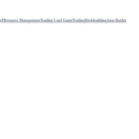
vP
Resource Management
Trading Card Game
Trading
Deckbuilding
Auto Battler
taraflarca kullanılan çerezleri kullanmaktadır. İşleme devam etmeniz d