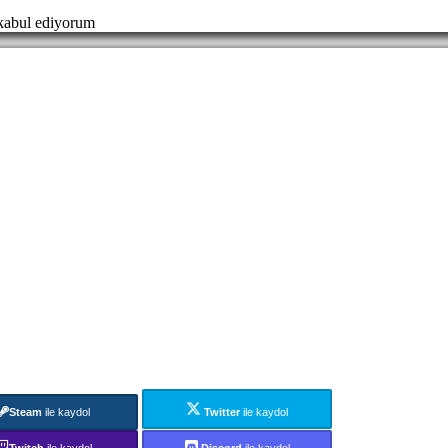
abul ediyorum
Steam
ile kaydol
Twitter
ile kaydol
Twitch
ile kaydol
Discord
ile kaydol