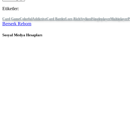
Etiketler:
Card Game
Colorful
Addictive
Card Battler
Lore-Rich
Stylized
Singleplayer
Multiplayer
P
Berserk Reborn
Sosyal Medya Hesapları
Hakkımızda
Hizmetler
Araçlar
Geliştirici Köşesi
Blog
Oyunlarını IDC Games ile yayınla
Yasal Koşullar
Gizlilik Politikası
Çerezler
İade Politikası
Press kit
© IDC GAMES 2024. Tüm hakları saklıdır..
×
Bu web adresi size daha iyi hizmet vermek amacıyla kendi veya üçüncü 
etmiş olursunuz.