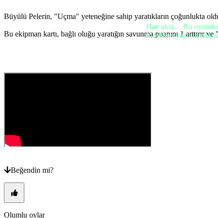
Dil
değiştir
Büyülü Pelerin, "Uçma" yeteneğine sahip yaratıkların çoğunlukta olduğ
Hay aksi… Bu oyunda h
AR
Bu ekipman kartı, bağlı oluğu yaratığın savunma puanını 1 arttırır ve 
İnceleme yayınlamak ist
BS
CS
DA
DE
EL
EN
ES
FI
FR
HR
IT
JA
KO
NL
NO
PL
Beğendin mi?
PT
RO
RU
SR
SV
Olumlu oylar