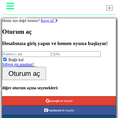
×
×
×
Oyun
Henüz üye değil misiniz?
Kayıt ol!
Oynanış
Oyun Etkinlikleri
Oyunlar
Oturum aç
Haberler
Medya
Oyuncu Rehberi
Favoriler
Hesabınıza giriş yapın ve hemen oyuna başlayın!
Destek
Yenilikler
Forumlar
Oynaması
Mağaza
Ücretsiz
Bağlı kal
Şifreni mi unuttun?
Kategoriler
Oturum aç
Oturum aç
Kayıt ol
Aksiyon
Oyunları
Strateji
diğer oturum açma seçenekleri:
R
Oyunları
Macera
Google
ile kaydol
Oyunları
MMO
Facebook
ile kaydol
Oyunları
RPG