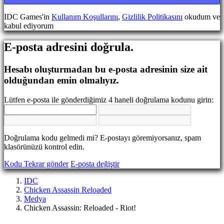
Dil
değiştir
IDC Games'in
Kullanım Koşullarını
,
Gizlilik Politikasını
okudum ve
kabul ediyorum
AR
BS
E-posta adresini doğrula.
CS
DA
DE
Hesabı oluşturmadan bu e-posta adresinin size ait
EL
olduğundan emin olmalıyız.
EN
ES
Lütfen e-posta ile gönderdiğimiz 4 haneli doğrulama kodunu girin:
FI
FR
HR
IT
Doğrulama kodu gelmedi mi? E-postayı göremiyorsanız, spam
JA
klasörünüzü kontrol edin.
KO
NL
Kodu Tekrar gönder
E-posta değiştir
NO
PL
IDC
PT
Chicken Assassin Reloaded
RO
Medya
RU
Chicken Assassin: Reloaded - Riot!
SR
SV