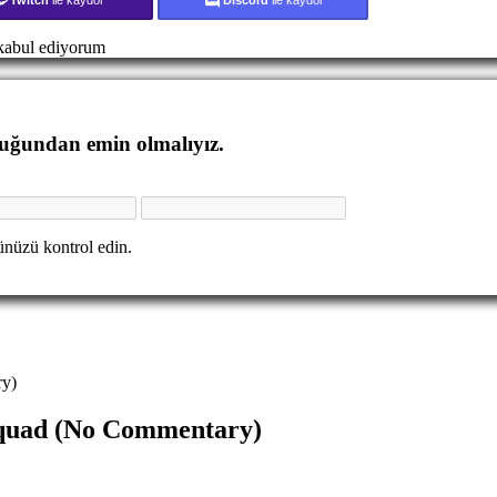
abul ediyorum
duğundan emin olmalıyız.
nüzü kontrol edin.
ry)
Squad (No Commentary)