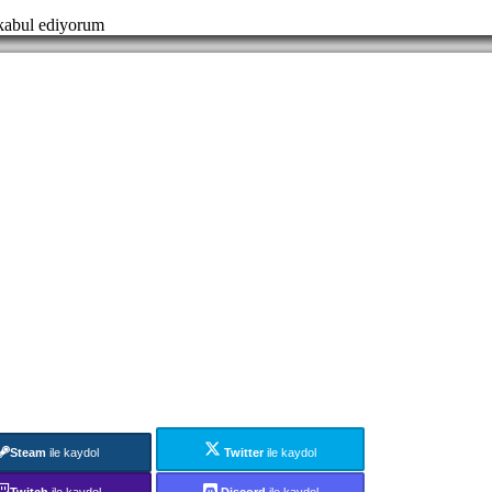
abul ediyorum
Steam
ile kaydol
Twitter
ile kaydol
Twitch
ile kaydol
Discord
ile kaydol