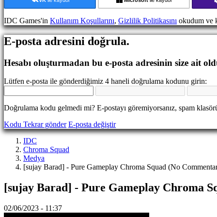
Etkinlikleri
Haberler
IDC Games'in
Kullanım Koşullarını
,
Gizlilik Politikasını
okudum ve k
Medya
Oyuncu
E-posta adresini doğrula.
Rehberi
Forumlar
IDC
Hesabı oluşturmadan bu e-posta adresinin size ait ol
Gifts
IDC
Lütfen e-posta ile gönderdiğimiz 4 haneli doğrulama kodunu girin:
Plays
Destek
SSS
Doğrulama kodu gelmedi mi? E-postayı göremiyorsanız, spam klasörü
Kodu Tekrar gönder
E-posta değiştir
Hesap
IDC
Chroma Squad
Kayıt
Medya
ol
[sujay Barad] - Pure Gameplay Chroma Squad (No Commenta
Oturum
aç
[sujay Barad] - Pure Gameplay Chroma 
Şifreni
mi
unuttun?
02/06/2023 - 11:37