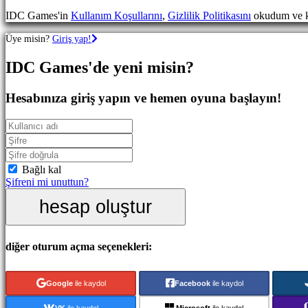
Oyunları
IDC Games'in
Kullanım Koşullarını
,
Gizlilik Politikasını
okudum ve k
Spor
Oyunları
Üye misin?
Giriş yap!
Nişancı
Oyunları
IDC Games'de yeni misin?
Yarış
oyunları
Gündelik
Hesabınıza giriş yapın ve hemen oyuna başlayın!
oyunlar
Indie
oyunları
Simülasyon
oyunları
Bulmaca
Bağlı kal
oyunları
Şifreni mi unuttun?
Dövüş
hesap oluştur
oyunları
Demolar
diğer oturum açma seçenekleri:
Topluluk
Google
ile kaydol
Facebook
ile kaydol
Oynanış
Oyun
VK
ile kaydol
Microsoft
ile kaydol