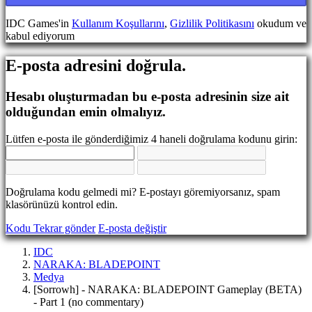
Dil
değiştir
IDC Games'in
Kullanım Koşullarını
,
Gizlilik Politikasını
okudum ve
kabul ediyorum
AR
BS
E-posta adresini doğrula.
CS
DA
DE
Hesabı oluşturmadan bu e-posta adresinin size ait
EL
olduğundan emin olmalıyız.
EN
ES
Lütfen e-posta ile gönderdiğimiz 4 haneli doğrulama kodunu girin:
FI
FR
HR
IT
Doğrulama kodu gelmedi mi? E-postayı göremiyorsanız, spam
JA
klasörünüzü kontrol edin.
KO
NL
Kodu Tekrar gönder
E-posta değiştir
NO
PL
IDC
PT
NARAKA: BLADEPOINT
RO
Medya
RU
[Sorrowh] - NARAKA: BLADEPOINT Gameplay (BETA)
SR
- Part 1 (no commentary)
SV