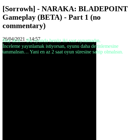
TH
[Sorrowh] - NARAKA: BLADEPOINT
TR
UK
Gameplay (BETA) - Part 1 (no
VI
commentary)
ZH
26/04/2021 - 14:57
Hay aksi… Bu oyunda henüz iki saat oynamadın.
Oyun
İnceleme yayınlamak istiyorsan, oyunu daha derinlemesine
tanımalısın… Yani en az 2 saat oyun süresine sahip olmalısın.
Oyun
Oynanış
Oyun
Etkinlikleri
Haberler
Medya
Oyuncu
Rehberi
Forumlar