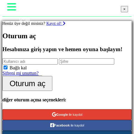
×
×
×
Oyun
Henüz üye değil misiniz?
Kayıt ol!
Oynanış
Oyun Etkinlikleri
Oyunlar
Oturum aç
Haberler
Medya
Oyuncu Rehberi
Favoriler
Hesabınıza giriş yapın ve hemen oyuna başlayın!
Destek
Yenilikler
Forumlar
Oynaması
Mağaza
Ücretsiz
Bağlı kal
Şifreni mi unuttun?
Kategoriler
Oturum aç
Oturum aç
Kayıt ol
Aksiyon
Oyunları
Strateji
diğer oturum açma seçenekleri:
R
Oyunları
Macera
Google
ile kaydol
Oyunları
MMO
Facebook
ile kaydol
Oyunları
RPG