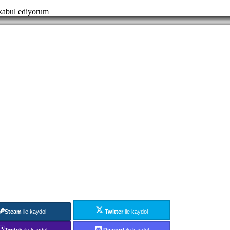
abul ediyorum
Steam
ile kaydol
Twitter
ile kaydol
Twitch
ile kaydol
Discord
ile kaydol