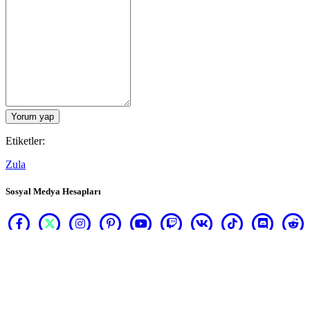
Yorum yap
Etiketler:
Zula
Sosyal Medya Hesapları
Hakkımızda
Hizmetler
Araçlar
Geliştirici Köşesi
Blog
Oyunlarını IDC Games ile yayınla
Yasal Koşullar
Gizlilik Politikası
Çerezler