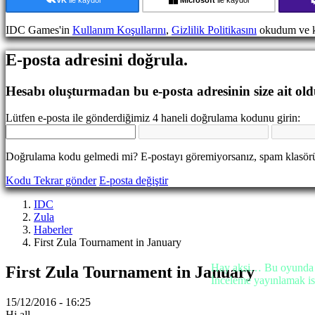
Etkinlikleri
Haberler
IDC Games'in
Kullanım Koşullarını
,
Gizlilik Politikasını
okudum ve k
Medya
Oyuncu
E-posta adresini doğrula.
Rehberi
Forumlar
IDC
Hesabı oluşturmadan bu e-posta adresinin size ait ol
Gifts
IDC
Lütfen e-posta ile gönderdiğimiz 4 haneli doğrulama kodunu girin:
Plays
Destek
SSS
Doğrulama kodu gelmedi mi? E-postayı göremiyorsanız, spam klasörü
Kodu Tekrar gönder
E-posta değiştir
Hesap
IDC
Zula
Kayıt
Haberler
ol
First Zula Tournament in January
Oturum
aç
Hay aksi… Bu oyunda h
First Zula Tournament in January
Şifreni
İnceleme yayınlamak ist
mi
unuttun?
15/12/2016 - 16:25
Hi all,