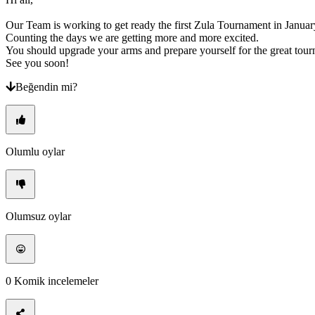
Dil
değiştir
Our Team is working to get ready the first Zula Tournament in Janua
Counting the days we are getting more and more excited.
AR
You should upgrade your arms and prepare yourself for the great tourn
BS
See you soon!
CS
DA
Beğendin mi?
DE
EL
EN
ES
FI
Olumlu oylar
FR
HR
IT
JA
KO
Olumsuz oylar
NL
NO
PL
PT
RO
0
Komik incelemeler
RU
SR
SV