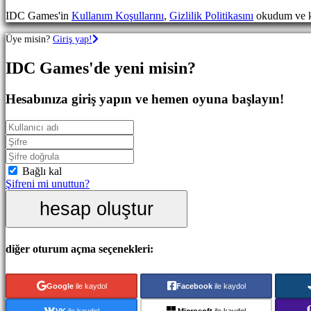
Oyunları
IDC Games'in
Kullanım Koşullarını
,
Gizlilik Politikasını
okudum ve k
Spor
Oyunları
Üye misin?
Giriş yap!
Nişancı
Oyunları
IDC Games'de yeni misin?
Yarış
oyunları
Gündelik
Hesabınıza giriş yapın ve hemen oyuna başlayın!
oyunlar
Indie
oyunları
Simülasyon
oyunları
Bulmaca
Bağlı kal
oyunları
Şifreni mi unuttun?
Dövüş
hesap oluştur
oyunları
Demolar
diğer oturum açma seçenekleri:
Topluluk
Google
ile kaydol
Facebook
ile kaydol
Oynanış
Oyun
VK
ile kaydol
Microsoft
ile kaydol