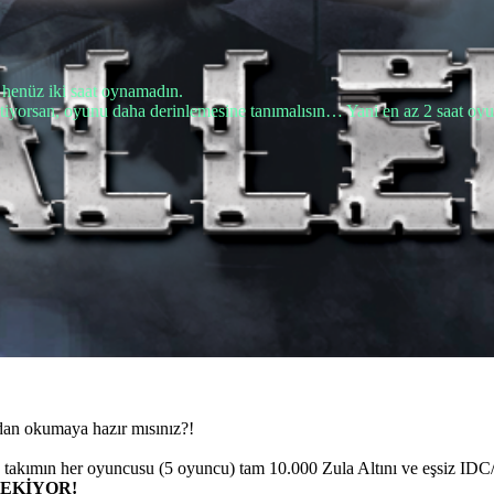
enüz iki saat oynamadın.
iyorsan, oyunu daha derinlemesine tanımalısın… Yani en az 2 saat oyun
ydan okumaya hazır mısınız?!
 takımın her oyuncusu (5 oyuncu) tam 10.000 Zula Altını ve eşsiz ID
EKİYOR!