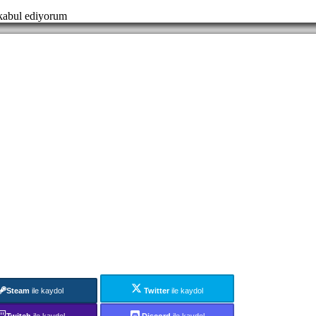
abul ediyorum
Steam
ile kaydol
Twitter
ile kaydol
Twitch
ile kaydol
Discord
ile kaydol