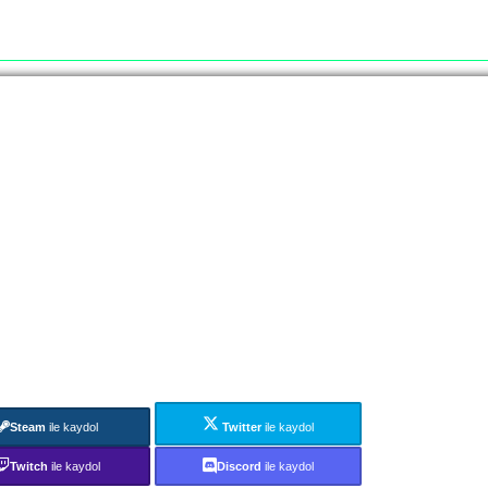
Steam
ile kaydol
Twitter
ile kaydol
Twitch
ile kaydol
Discord
ile kaydol