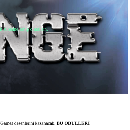
 süresine sahip olmalısın.
C/Games desenlerini kazanacak.
BU ÖDÜLLERİ