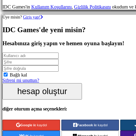
Oyunları
IDC Games'in
Kullanım Koşullarını
,
Gizlilik Politikasını
okudum ve k
Spor
Oyunları
Üye misin?
Giriş yap!
Nişancı
Oyunları
IDC Games'de yeni misin?
Yarış
oyunları
Gündelik
Hesabınıza giriş yapın ve hemen oyuna başlayın!
oyunlar
Indie
oyunları
Simülasyon
oyunları
Bulmaca
Bağlı kal
oyunları
Şifreni mi unuttun?
Dövüş
hesap oluştur
oyunları
Demolar
diğer oturum açma seçenekleri:
Topluluk
Google
ile kaydol
Facebook
ile kaydol
Oynanış
Oyun
VK
ile kaydol
Microsoft
ile kaydol