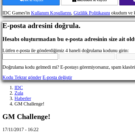
Etkinlikleri
Haberler
IDC Games'in
Kullanım Koşullarını
,
Gizlilik Politikasını
okudum ve k
Medya
Oyuncu
E-posta adresini doğrula.
Rehberi
Forumlar
IDC
Hesabı oluşturmadan bu e-posta adresinin size ait ol
Gifts
IDC
Lütfen e-posta ile gönderdiğimiz 4 haneli doğrulama kodunu girin:
Plays
Destek
SSS
Doğrulama kodu gelmedi mi? E-postayı göremiyorsanız, spam klasörü
Kodu Tekrar gönder
E-posta değiştir
Hesap
IDC
Zula
Kayıt
Haberler
ol
GM Challenge!
Oturum
aç
GM Challenge!
Şifreni
mi
unuttun?
17/11/2017 - 16:22