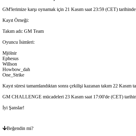
GM'lerimize karşı oynamak için 21 Kasım saat 23:59 (CET) tarihind
Kayıt Örneği:
Takım adı: GM Team
Oyuncu İsimleri:
Mjölnir
Ephesus
Willson
Howbow_dah
One_Strike
Kayıt süresi tamamlandıktan sonra çekilişi kazanan takım 22 Kasım t
GM CHALLENGE mücadeleri 23 Kasım saat 17:00'de (CET) tarihin
İyi Şanslar!
Beğendin mi?