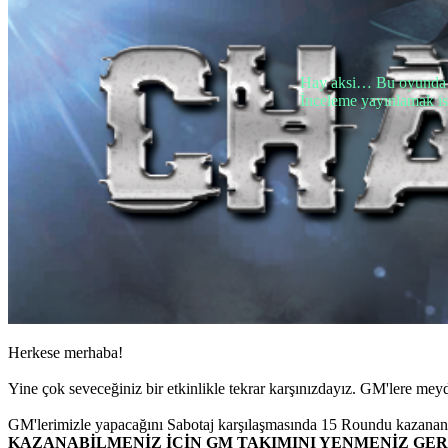
TH
TR
UK
VI
ZH
Hay aksi… Bu oyunda h
İnceleme yayınlamak ist
Oyun
Oyun
Oynanış
Oyun
Etkinlikleri
Haberler
Medya
Oyuncu
Rehberi
Forumlar
Herkese merhaba!
Yine çok seveceğiniz bir etkinlikle tekrar karşınızdayız. GM'lere me
GM'lerimizle yapacağını Sabotaj karşılaşmasında 15 Roundu kazanan
KAZANABİLMENİZ İÇİN GM TAKIMINI YENMENİZ GER