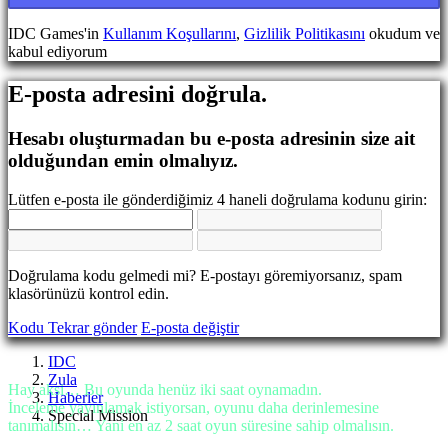
Dil
değiştir
IDC Games'in
Kullanım Koşullarını
,
Gizlilik Politikasını
okudum ve
kabul ediyorum
AR
BS
E-posta adresini doğrula.
CS
DA
DE
Hesabı oluşturmadan bu e-posta adresinin size ait
EL
olduğundan emin olmalıyız.
EN
ES
Lütfen e-posta ile gönderdiğimiz 4 haneli doğrulama kodunu girin:
FI
FR
HR
IT
Doğrulama kodu gelmedi mi? E-postayı göremiyorsanız, spam
JA
klasörünüzü kontrol edin.
KO
NL
Kodu Tekrar gönder
E-posta değiştir
NO
PL
IDC
PT
Zula
RO
Hay aksi… Bu oyunda henüz iki saat oynamadın.
Haberler
RU
İnceleme yayınlamak istiyorsan, oyunu daha derinlemesine
Special Mission
SR
tanımalısın… Yani en az 2 saat oyun süresine sahip olmalısın.
SV