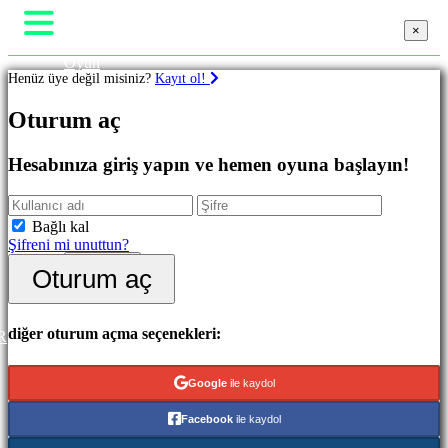
×
×
×
Oyun
Henüz üye değil misiniz?
Kayıt ol!
Oynanış
Oyun Etkinlikleri
Oyunlar
Oturum aç
Haberler
Medya
Oyuncu Rehberi
Favoriler
Hesabınıza giriş yapın ve hemen oyuna başlayın!
Destek
Yenilikler
Forumlar
Oynaması
Mağaza
Ücretsiz
Bağlı kal
Şifreni mi unuttun?
Kategoriler
Oturum aç
Oturum aç
Kayıt ol
Aksiyon
Oyunları
Strateji
diğer oturum açma seçenekleri:
R
Oyunları
Macera
Google
ile kaydol
Oyunları
MMO
Facebook
ile kaydol
Oyunları
RPG