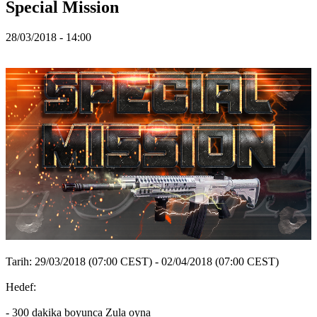
Special Mission
TH
TR
UK
28/03/2018 - 14:00
VI
ZH
Oyun
Oyun
Oynanış
Oyun
Etkinlikleri
Haberler
Medya
Oyuncu
Rehberi
Forumlar
Tarih: 29/03/2018 (07:00 CEST) - 02/04/2018 (07:00 CEST)
Hedef:
- 300 dakika boyunca Zula oyna