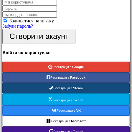
Події
Hовини
Медіа
Інструкція
Залишатися на зв'язку
Форум
Забули пароль?
IDC
Створити акаунт
Gifts
IDC
Plays
Підтримка
Ввійти як користувач:
FAQ
Реєстрація з
Google
Акаунт
Реєстрація з
Facebook
Реєстрація
Реєстрація з
Steam
Увійти
Забули
Реєстрація з
Twitter
пароль?
Реєстрація з
VK
Змінити
мову
Реєстрація з
Microsoft
AR
Реєстрація з
Twitch