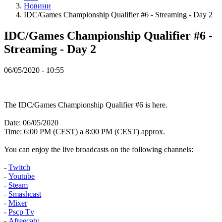
ZH
Hовини
IDC/Games Championship Qualifier #6 - Streaming - Day 2
Гра
IDC/Games Championship Qualifier #6 -
Streaming - Day 2
Гра
Геймплей
06/05/2020 - 10:55
Внутрішньоігрові
Події
Hовини
Медіа
The IDC/Games Championship Qualifier #6 is here.
Інструкція
Форум
Date: 06/05/2020
Time: 6:00 PM (CEST) a 8:00 PM (CEST) approx.
You can enjoy the live broadcasts on the following channels:
-
Twitch
-
Youtube
-
Steam
-
Smashcast
-
Mixer
-
Pscp Tv
-
Afreecatv