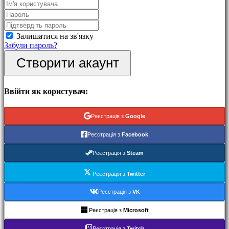
Події
Hовини
Медіа
Інструкція
Залишатися на зв'язку
Форум
Забули пароль?
IDC
Створити акаунт
Gifts
IDC
Plays
Підтримка
Ввійти як користувач:
FAQ
Реєстрація з
Google
Акаунт
Реєстрація з
Facebook
Реєстрація
Реєстрація з
Steam
Увійти
Забули
Реєстрація з
Twitter
пароль?
Реєстрація з
VK
Змінити
мову
Реєстрація з
Microsoft
AR
Реєстрація з
Twitch