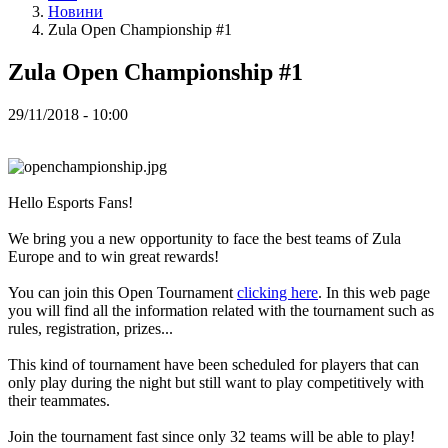
ZH
Hовини
Zula Open Championship #1
Гра
Zula Open Championship #1
Гра
29/11/2018 - 10:00
Геймплей
Внутрішньоігрові
Події
Hовини
Hello Esports Fans!
Медіа
Інструкція
We bring you a new opportunity to face the best teams of Zula
Форум
Europe and to win great rewards!
You can join this Open Tournament
clicking here
. In this web page
you will find all the information related with the tournament such as
rules, registration, prizes...
This kind of tournament have been scheduled for players that can
only play during the night but still want to play competitively with
their teammates.
Join the tournament fast since only 32 teams will be able to play!