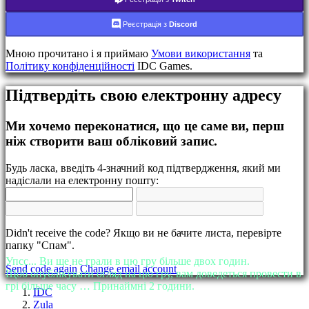
BS
CS
Реєстрація з
Discord
DA
DE
Мною прочитано і я приймаю
Умови використання
та
EL
Політику конфіденційності
IDC Games.
EN
ES
FI
Підтвердіть свою електронну адресу
FR
HR
Ми хочемо переконатися, що це саме ви, перш
IT
ніж створити ваш обліковий запис.
JA
KO
NL
Будь ласка, введіть 4-значний код підтвердження, який ми
NO
надіслали на електронну пошту:
PL
PT
RO
RU
Didn't receive the code? Якщо ви не бачите листа, перевірте
SR
папку "Спам".
SV
Упсс... Ви ще не грали в цю гру більше двох годин.
TH
Send code again
Change email account
Щоб опублікувати огляд на цю гру, вам доведеться провести в
TR
грі більше часу … Принаймні 2 години.
UK
IDC
VI
Zula