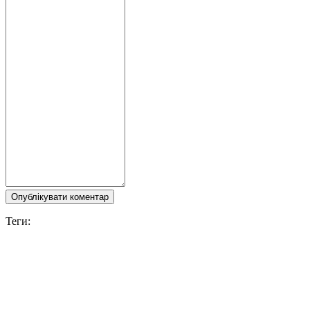
Опублікувати коментар
Теги:
Zula
Слідкуйте за IDC Games