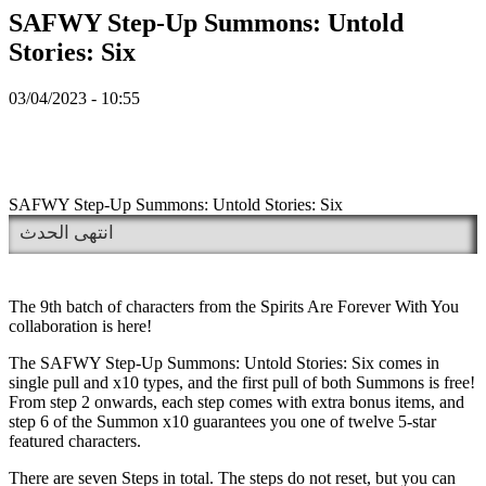
NL
SAFWY Step-Up Summons: Untold
NO
PL
Stories: Six
PT
RO
03/04/2023 - 10:55
RU
SR
SV
TH
TR
UK
SAFWY Step-Up Summons: Untold Stories: Six
VI
انتهى الحدث
ZH
اللعبة
The 9th batch of characters from the Spirits Are Forever With You
collaboration is here!
اللعبة
The SAFWY Step-Up Summons: Untold Stories: Six comes in
اللعب
single pull and x10 types, and the first pull of both Summons is free!
أحداث
From step 2 onwards, each step comes with extra bonus items, and
داخل
step 6 of the Summon x10 guarantees you one of twelve 5-star
اللعبة
featured characters.
أخبار
وسائط
There are seven Steps in total. The steps do not reset, but you can