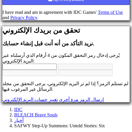
يسجل
تسجيل
I have read and am in agreement with IDC Games'
Terms of Use
الدخول
and
Privacy Policy
.
نسيت
رقمك
تحقق من بريدك الإلكتروني
السري؟
تغيير
نريد التأكد من أنه أنت قبل إنشاء حسابك.
اللغة
يُرجى إدخال رمز التحقق المكون من 4 أرقام الذي أرسلناه عبر
AR
البريد الإلكتروني:
BS
CS
DA
DE
لم تستلم الرمز؟ إذا لم تر البريد الإلكتروني، يرجى التحقق من مجلد
EL
الرسائل غير المرغوب فيها.
EN
ES
إرسال الرمز مرة أخرى
تغيير حساب البريد الإلكتروني
FI
FR
IDC
HR
BLEACH Brave Souls
IT
أخبار
JA
SAFWY Step-Up Summons: Untold Stories: Six
KO