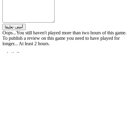
أضف تعليقا
Oops...You still haven't played more than two hours of this game.
To publish a review on this game you need to have played for
longer... At least 2 hours.
العلامات:
Action RPG
Hack and Slash
PvP
Multiplayer
Anime
Open
World
JRPG
Sci-fi
Great Soundtrack
Co-op
Story
Rich
Modern
Singleplayer
Online Co-Op
BLEACH Brave Souls
تابع IDC Games
Blog
عن
خدمات
أدوات
ركن المطور