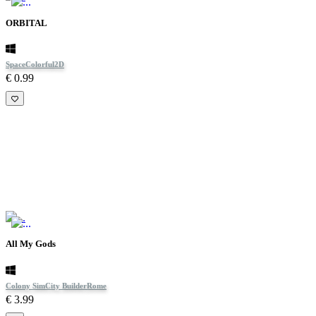
ORBITAL
Space
Colorful
2D
€ 0.99
All My Gods
Colony Sim
City Builder
Rome
€ 3.99