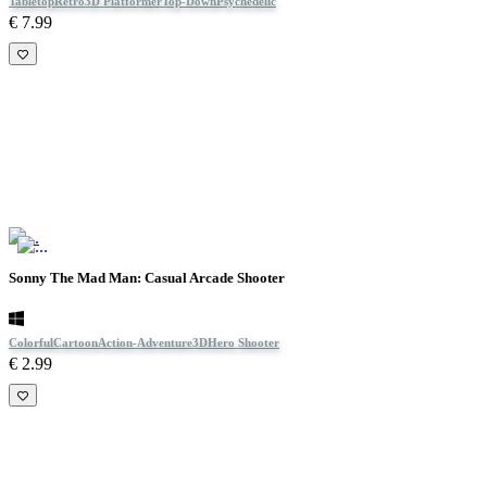
Tabletop
Retro
3D Platformer
Top-Down
Psychedelic
€ 7.99
Sonny The Mad Man: Casual Arcade Shooter
Colorful
Cartoon
Action-Adventure
3D
Hero Shooter
€ 2.99