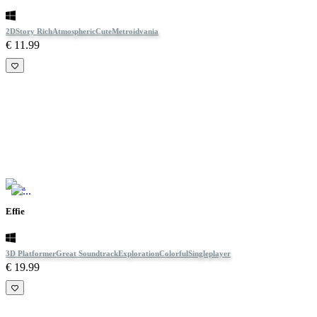
2D
Story Rich
Atmospheric
Cute
Metroidvania
€ 11.99
Effie
3D Platformer
Great Soundtrack
Exploration
Colorful
Singleplayer
€ 19.99