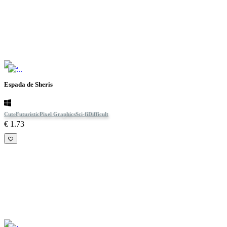
Espada de Sheris
Cute
Futuristic
Pixel Graphics
Sci-fi
Difficult
€ 1.73