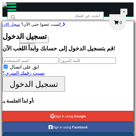
×
×
×
0
سجل الان!
لست عضوا حتى الآن؟
ألعاب
تسجيل الدخول
تسجيل الدخول
يسجل
قم بتسجيل الدخول إلى حسابك وابدأ اللعب الآن!
متميز
الإصدارات
الجديدة
S
ابق على اتصال
لعب
نسيت رقمك السري؟
مجاني
تسجيل الدخول
التصنيفات
أو ابدأ الجلسة بـ:
العاب
اكشن
العاب
Sign in using
Google
استراتيجية
ألعاب
Sign in using
Facebook
المغامرات