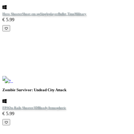
Hero Shooter
Shoot em up
Singleplayer
Bullet Time
Military
€ 5.99
Zombie Survivor: Undead City Attack
FPS
On-Rails Shooter
3D
Bloody
Atmospheric
€ 5.99