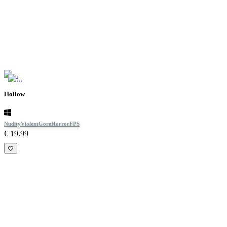
Hollow
Nudity
Violent
Gore
Horror
FPS
€ 19.99