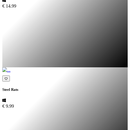
€ 14.99
Steel Rats
€ 9.99