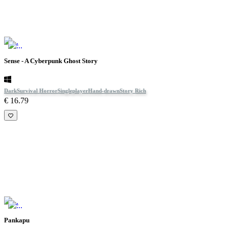
Sense - A Cyberpunk Ghost Story
Dark
Survival Horror
Singleplayer
Hand-drawn
Story Rich
€ 16.79
Pankapu