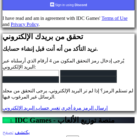
Sign in using
Discord
الحساب
I have read and am in agreement with IDC Games'
Terms of Use
and
Privacy Policy
.
يسجل
تحقق من بريدك الإلكتروني
تسجيل
الدخول
نسيت
نريد التأكد من أنه أنت قبل إنشاء حسابك.
رقمك
السري؟
يُرجى إدخال رمز التحقق المكون من 4 أرقام الذي أرسلناه عبر
البريد الإلكتروني:
تغيير
اللغة
لم تستلم الرمز؟ إذا لم تر البريد الإلكتروني، يرجى التحقق من مجلد
AR
الرسائل غير المرغوب فيها.
BS
CS
إرسال الرمز مرة أخرى
تغيير حساب البريد الإلكتروني
DA
DE
IDC Games - منصة توزيع الألعاب
EL
EN
يكتشف
تصفح
ES