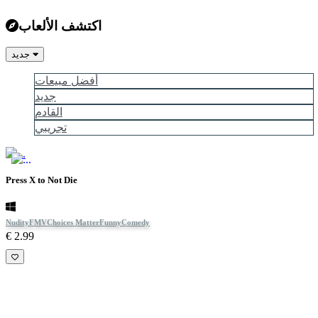
اكتشف الألعاب
جديد
أفضل مبيعات
جديد
القادم
تجريبي
Press X to Not Die
Nudity
FMV
Choices Matter
Funny
Comedy
€ 2.99