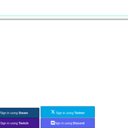
Sign in using
Steam
Sign in using
Twitter
Sign in using
Twitch
Sign in using
Discord