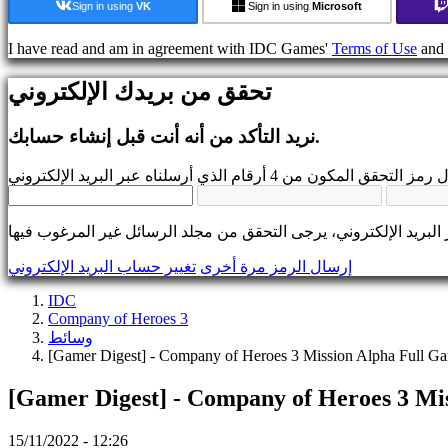
Sign in using
VK
Sign in using
Microsoft
تواصل
مع
I have read and am in agreement with IDC Games'
Terms of Use
and
المجتمع
تحقق من بريدك الإلكتروني
اللعب
أحداث
نريد التأكد من أنه أنت قبل إنشاء حسابك.
داخل
اللعبة
أخبار
وسائط
إرشاد
المنتديات
IDC
إرسال الرمز مرة أخرى
تغيير حساب البريد الإلكتروني
Gifts
IDC
IDC
Plays
Company of Heroes 3
يدعم
وسائط
التعليمات
[Gamer Digest] - Company of Heroes 3 Mission Alpha Full 
[Gamer Digest] - Company of Heroes 3 M
الحساب
15/11/2022 - 12:26