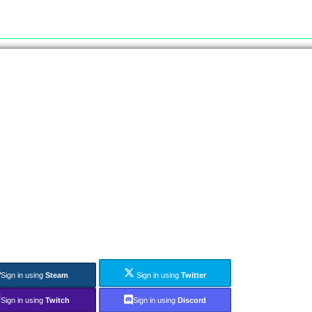
Sign in using
Steam
Sign in using
Twitter
Sign in using
Twitch
Sign in using
Discord