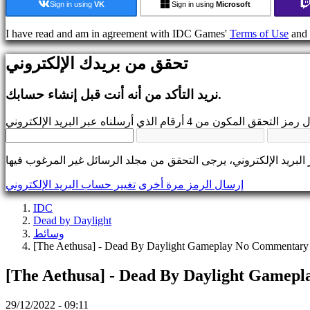
Sign in using
VK
Sign in using
Microsoft
تواصل
مع
I have read and am in agreement with IDC Games'
Terms of Use
and
المجتمع
تحقق من بريدك الإلكتروني
اللعب
أحداث
نريد التأكد من أنه أنت قبل إنشاء حسابك.
داخل
اللعبة
أخبار
وسائط
إرشاد
المنتديات
IDC
إرسال الرمز مرة أخرى
تغيير حساب البريد الإلكتروني
Gifts
IDC
IDC
Plays
Dead by Daylight
يدعم
وسائط
التعليمات
[The Aethusa] - Dead By Daylight Gameplay No Commentary
[The Aethusa] - Dead By Daylight Gamep
الحساب
29/12/2022 - 09:11