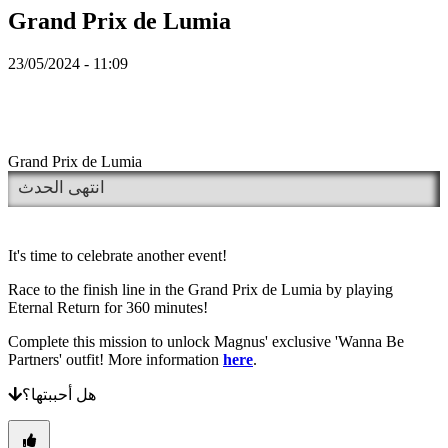
NL
Grand Prix de Lumia
NO
PL
PT
23/05/2024 - 11:09
RO
RU
SR
SV
TH
Grand Prix de Lumia
TR
UK
انتهى الحدث
VI
ZH
It's time to celebrate another event!
اللعبة
Race to the finish line in the Grand Prix de Lumia by playing
Eternal Return for 360 minutes!
اللعبة
Complete this mission to unlock Magnus' exclusive 'Wanna Be
اللعب
Partners' outfit! More information
here
.
أحداث
داخل
هل أحببتها؟
اللعبة
أخبار
وسائط