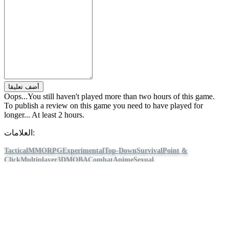
أضف تعليقا
Oops...You still haven't played more than two hours of this game.
To publish a review on this game you need to have played for
longer... At least 2 hours.
العلامات:
Tactical
MMORPG
Experimental
Top-Down
Survival
Point &
Click
Multiplayer
3D
MOBA
Combat
Anime
Sexual
Content
PvP
Crafting
Character Customization
Eternal Return
تابع IDC Games