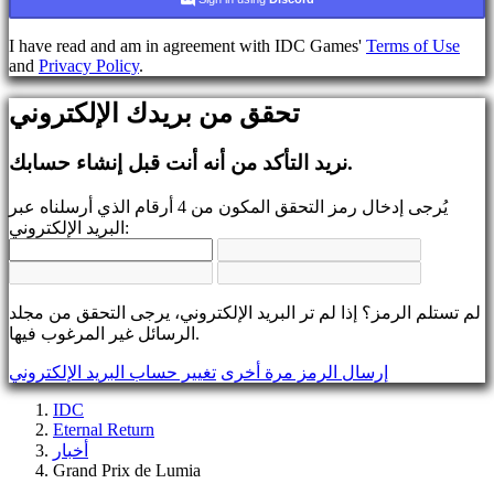
يسجل
تسجيل
I have read and am in agreement with IDC Games'
Terms of Use
الدخول
and
Privacy Policy
.
نسيت
رقمك
تحقق من بريدك الإلكتروني
السري؟
تغيير
نريد التأكد من أنه أنت قبل إنشاء حسابك.
اللغة
يُرجى إدخال رمز التحقق المكون من 4 أرقام الذي أرسلناه عبر
AR
البريد الإلكتروني:
BS
CS
DA
DE
لم تستلم الرمز؟ إذا لم تر البريد الإلكتروني، يرجى التحقق من مجلد
EL
الرسائل غير المرغوب فيها.
EN
ES
إرسال الرمز مرة أخرى
تغيير حساب البريد الإلكتروني
FI
FR
IDC
HR
Eternal Return
IT
أخبار
JA
Grand Prix de Lumia
KO