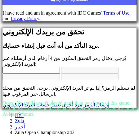
يسجل
تسجيل
I have read and am in agreement with IDC Games'
Terms of Use
الدخول
and
Privacy Policy
.
نسيت
رقمك
تحقق من بريدك الإلكتروني
السري؟
تغيير
نريد التأكد من أنه أنت قبل إنشاء حسابك.
اللغة
يُرجى إدخال رمز التحقق المكون من 4 أرقام الذي أرسلناه عبر
AR
البريد الإلكتروني:
BS
CS
DA
DE
لم تستلم الرمز؟ إذا لم تر البريد الإلكتروني، يرجى التحقق من مجلد
EL
الرسائل غير المرغوب فيها.
EN
ES
Oops...You still haven't played more than two hours of this game.
إرسال الرمز مرة أخرى
تغيير حساب البريد الإلكتروني
FI
To publish a review on this game you need to have played for longer..
FR
At least 2 hours.
IDC
HR
Zula
IT
أخبار
JA
Zula Open Championship #43
KO