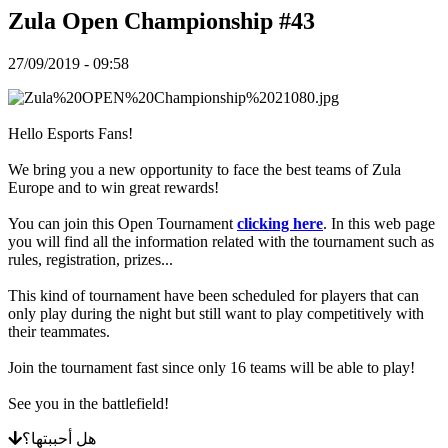
NL
Zula Open Championship #43
NO
PL
PT
27/09/2019 - 09:58
RO
RU
SR
SV
Hello Esports Fans!
TH
TR
We bring you a new opportunity to face the best teams of Zula
UK
Europe and to win great rewards!
VI
ZH
You can join this Open Tournament
clicking here
. In this web page
you will find all the information related with the tournament such as
rules, registration, prizes...
اللعبة
This kind of tournament have been scheduled for players that can
only play during the night but still want to play competitively with
اللعبة
their teammates.
اللعب
أحداث
Join the tournament fast since only 16 teams will be able to play!
داخل
اللعبة
See you in the battlefield!
أخبار
وسائط
هل أحببتها؟