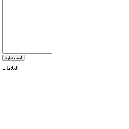
أضف تعليقا
العلامات:
Zula
تابع IDC Games
Blog
عن
خدمات
أدوات
ركن المطور