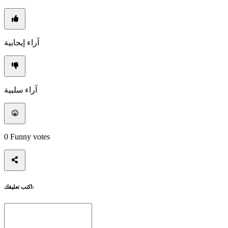
إرشاد
المنتديات
آراء إيجابية
آراء سلبية
0
Funny votes
اكتب تعليقك: