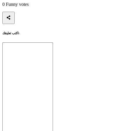
إرشاد
0
Funny votes
المنتديات
اكتب تعليقك: