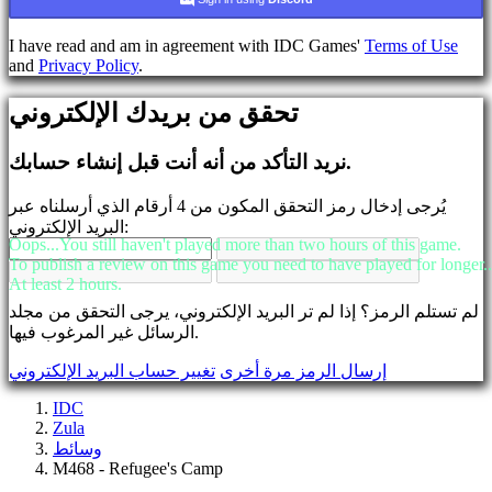
يسجل
تسجيل
I have read and am in agreement with IDC Games'
Terms of Use
الدخول
and
Privacy Policy
.
نسيت
رقمك
تحقق من بريدك الإلكتروني
السري؟
تغيير
نريد التأكد من أنه أنت قبل إنشاء حسابك.
اللغة
يُرجى إدخال رمز التحقق المكون من 4 أرقام الذي أرسلناه عبر
AR
البريد الإلكتروني:
BS
Oops...You still haven't played more than two hours of this game.
CS
To publish a review on this game you need to have played for longer..
DA
At least 2 hours.
DE
لم تستلم الرمز؟ إذا لم تر البريد الإلكتروني، يرجى التحقق من مجلد
EL
الرسائل غير المرغوب فيها.
EN
ES
إرسال الرمز مرة أخرى
تغيير حساب البريد الإلكتروني
FI
FR
IDC
HR
Zula
IT
وسائط
JA
M468 - Refugee's Camp
KO