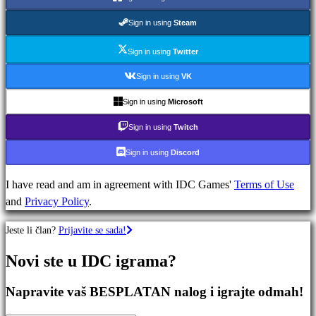
Strateške
igre
Sign in using
Steam
Avanturističke
igre
Sign in using
Twitter
MMO
Sign in using
VK
igre
Sign in using
Microsoft
RPG
igre
Sign in using
Twitch
Sportske
Sign in using
Discord
igre
Igre
I have read and am in agreement with IDC Games'
Terms of Use
pucanja
and
Privacy Policy
.
Racing
games
Jeste li član?
Prijavite se sada!
Casual
games
Novi ste u IDC igrama?
Indie
games
Napravite vaš BESPLATAN nalog i igrajte odmah!
Simulation