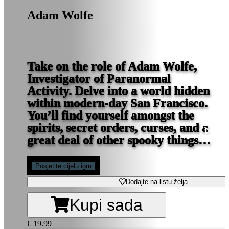
Adam Wolfe
Take on the role of Adam Wolfe,
Investigator of Paranormal
Activity. Delve into a world hidden
within modern-day San Francisco.
You’ll find yourself amongst the
spirits, secret orders, curses, and a
great deal of other spooky things…
Posjetite cijelu igru
Dodajte na listu želja
Kupi sada
€ 19.99