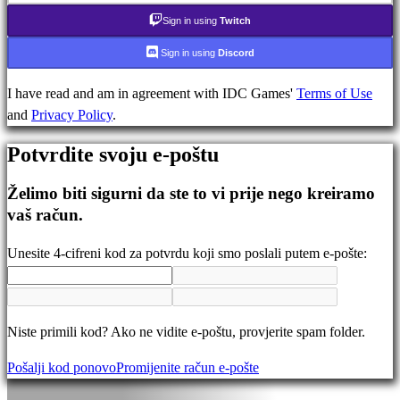
Forumi
Sign in using
Twitch
IDC
Gifts
Sign in using
Discord
IDC
Plays
I have read and am in agreement with IDC Games'
Terms of Use
Podrška
and
Privacy Policy
.
Često
Potvrdite svoju e-poštu
Postavljena
pitanja
Želimo biti sigurni da ste to vi prije nego kreiramo
vaš račun.
Nalog
Unesite 4-cifreni kod za potvrdu koji smo poslali putem e-pošte:
Registrujte
se
Prijavite
Niste primili kod? Ako ne vidite e-poštu, provjerite spam folder.
se
Pošalji kod ponovo
Promijenite račun e-pošte
Zaboravili
ste