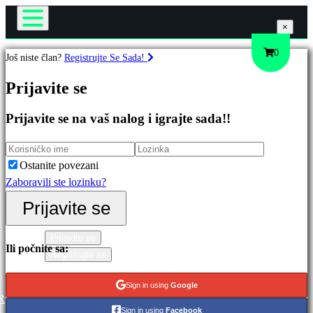
×
×
×
Igra
0
Još niste član?
Registrujte Se Sada!
Gameplay
Igre
Prijavite se
Događaji u igri
Novosti
Prijavite se na vaš nalog i igrajte sada!!
Media
Istaknuto
Upute
Nova
Podrška
izdanja
Ostanite povezani
Forumi
Besplatno
Zaboravili ste lozinku?
Prodavnica
za
Prijavite se
igranje
Kategorije
Prijavite se
Ili počnite sa:
Registrujte se
Akcione
Sign in using
Google
igre
R
Sign in using
Facebook