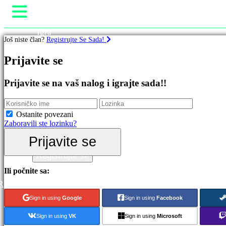
Igra
Još niste član?
Registrujte Se Sada!
Gameplay
Događaji u igri
Igre
Prijavite se
Novosti
Media
Istaknuto
Upute
Prijavite se na vaš nalog i igrajte sada!!
Nova
Podrška
izdanja
Forumi
Besplatno
Prodavnica
Ostanite povezani
za
Zaboravili ste lozinku?
igranje
Prijavite se
Kategorije
Prijavite se
Registrujte se
Akcione
Ili počnite sa:
igre
R
Strateške
igre
Sign in using
Google
Sign in using
Facebook
Avanturističke
igre
Sign in using
VK
Sign in using
Microsoft
MMO