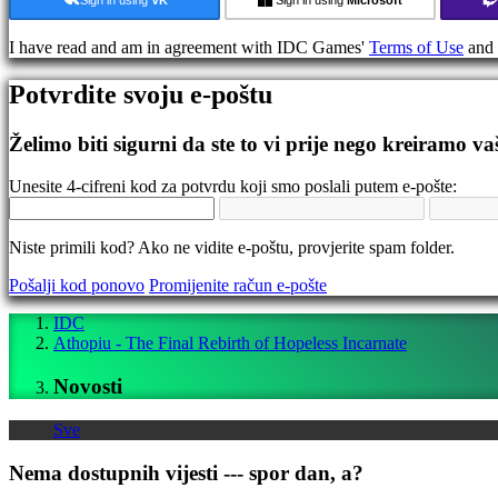
Gameplay
I have read and am in agreement with IDC Games'
Terms of Use
and
Događaji
u
Potvrdite svoju e-poštu
igri
Novosti
Media
Želimo biti sigurni da ste to vi prije nego kreiramo va
Upute
Forumi
Unesite 4-cifreni kod za potvrdu koji smo poslali putem e-pošte:
IDC
Gifts
IDC
Niste primili kod? Ako ne vidite e-poštu, provjerite spam folder.
Plays
Podrška
Pošalji kod ponovo
Promijenite račun e-pošte
Često
Postavljena
IDC
pitanja
Athopiu - The Final Rebirth of Hopeless Incarnate
Novosti
Nalog
Sve
Registrujte
se
Nema dostupnih vijesti --- spor dan, a?
Prijavite