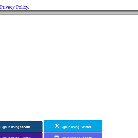
Privacy Policy
.
Sign in using
Steam
Sign in using
Twitter
Sign in using
Twitch
Sign in using
Discord