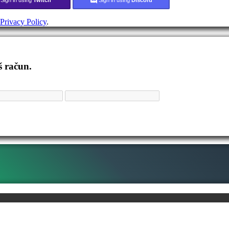
Privacy Policy
.
š račun.