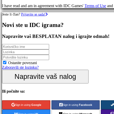
igre
I have read and am in agreement with IDC Games'
Terms of Use
and
RPG
igre
Jeste li član?
Prijavite se sada!
Sportske
igre
Novi ste u IDC igrama?
Igre
pucanja
Racing
Napravite vaš BESPLATAN nalog i igrajte odmah!
games
Casual
games
Indie
games
Simulation
Ostanite povezani
games
Zaboravili ste lozinku?
Puzzle
Napravite vaš nalog
games
Fighting
games
Demo
Ili počnite sa:
verzije
Sign in using
Google
Sign in using
Facebook
Zajednica
Sign in using
VK
Sign in using
Microsoft