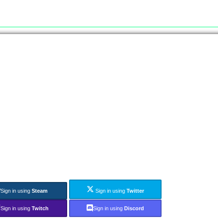
Sign in using
Steam
Sign in using
Twitter
Sign in using
Twitch
Sign in using
Discord