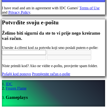
se
Zaboravili
I have read and am in agreement with IDC Games'
Terms of Use
ste
and
Privacy Policy
.
lozinku?
Potvrdite svoju e-poštu
Promijeni
jezik
Želimo biti sigurni da ste to vi prije nego kreiramo
AR
vaš račun.
BS
CS
Unesite 4-cifreni kod za potvrdu koji smo poslali putem e-pošte:
DA
DE
EL
EN
Niste primili kod? Ako ne vidite e-poštu, provjerite spam folder.
ES
FI
Pošalji kod ponovo
Promijenite račun e-pošte
FR
HR
IT
IDC
JA
Frozen Flame
KO
NL
Gameplays
NO
PL