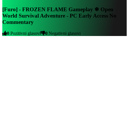
[Furo] - FROZEN FLAME Gameplay ❄ Open
World Survival Adventure - PC Early Access No
Commentary
0
Pozitivni glasovi
0
Negativni glasovi