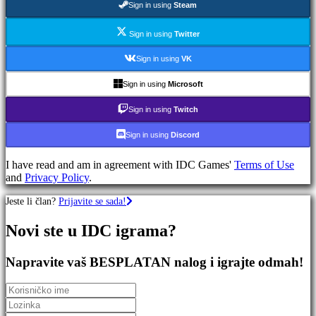
Sign in using
Steam
igre
RPG
igre
Sign in using
Twitter
Sportske
igre
Sign in using
VK
Igre
pucanja
Sign in using
Microsoft
Racing
games
Sign in using
Twitch
Casual
games
Sign in using
Discord
Indie
games
I have read and am in agreement with IDC Games'
Terms of Use
Simulation
and
Privacy Policy
.
games
Puzzle
Jeste li član?
Prijavite se sada!
games
Fighting
Novi ste u IDC igrama?
games
Demo
Napravite vaš BESPLATAN nalog i igrajte odmah!
verzije
Zajednica