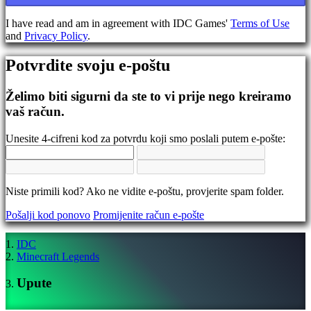
se
Zaboravili
I have read and am in agreement with IDC Games'
Terms of Use
ste
and
Privacy Policy
.
lozinku?
Potvrdite svoju e-poštu
Promijeni
jezik
Želimo biti sigurni da ste to vi prije nego kreiramo
AR
vaš račun.
BS
CS
Unesite 4-cifreni kod za potvrdu koji smo poslali putem e-pošte:
DA
DE
EL
EN
Niste primili kod? Ako ne vidite e-poštu, provjerite spam folder.
ES
FI
Pošalji kod ponovo
Promijenite račun e-pošte
FR
HR
IT
IDC
JA
Minecraft Legends
KO
NL
Upute
NO
PL