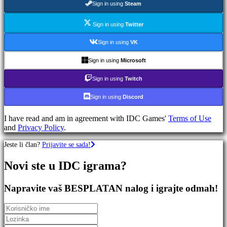
Sign in using
Steam
igre
RPG
igre
Sign in using
Twitter
Sportske
igre
Sign in using
VK
Igre
pucanja
Sign in using
Microsoft
Racing
games
Sign in using
Twitch
Casual
games
Sign in using
Discord
Indie
games
I have read and am in agreement with IDC Games'
Terms of Use
Simulation
and
Privacy Policy
.
games
Puzzle
Jeste li član?
Prijavite se sada!
games
Fighting
Novi ste u IDC igrama?
games
Demo
Napravite vaš BESPLATAN nalog i igrajte odmah!
verzije
Zajednica