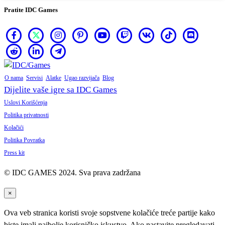
Pratite IDC Games
O nama
Servisi
Alatke
Ugao razvijača
Blog
Dijelite vaše igre sa IDC Games
Uslovi Korišćenja
Politika privatnosti
Kolačići
Politika Povratka
Press kit
© IDC GAMES 2024. Sva prava zadržana
×
Ova veb stranica koristi svoje sopstvene kolačiće treće partije kako
biste imali najbolje korisničko iskustvo. Ako nastavite pregledavati