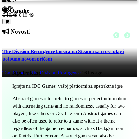
-50%
Oznake
€ 10,49
€ 10,49
Novosti
The Division Resurgence lansira na Steamu sa cross-play i
potpuno novom pričom
Apstraktno
Tom Clancy's The Division Resurgence
16 hrs ago
Igrajte na IDC Games, vašoj platformi za apstraktne igre
Abstract games often refer to games of perfect information
with alternating turns and no randomness, usually for two
players, like Chess or Go. The term Abstract games can
also be often used to refer to a game without a theme,
regardless of the game mechanics, such as Backgammon
or Tantrix. Furthermore, Abstract games can also be