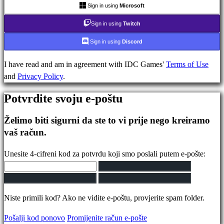
Forumi
Sign in using
Microsoft
IDC
Sign in using
Twitch
Plays
IDC
Sign in using
Discord
Gifts
Podrška
I have read and am in agreement with IDC Games'
Terms of Use
Često
and
Privacy Policy
.
Postavljena
Potvrdite svoju e-poštu
pitanja
Želimo biti sigurni da ste to vi prije nego kreiramo
Nalog
vaš račun.
Unesite 4-cifreni kod za potvrdu koji smo poslali putem e-pošte:
Registrujte
se
Prijavite
se
Niste primili kod? Ako ne vidite e-poštu, provjerite spam folder.
Zaboravili
Pošalji kod ponovo
Promijenite račun e-pošte
ste