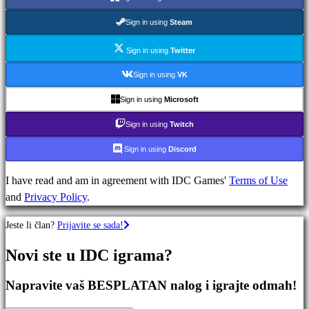
Strateške
igre
Sign in using
Steam
Avanturističke
igre
Sign in using
Twitter
MMO
Sign in using
VK
igre
Sign in using
Microsoft
RPG
igre
Sign in using
Twitch
Sportske
Sign in using
Discord
igre
Igre
I have read and am in agreement with IDC Games'
Terms of Use
pucanja
and
Privacy Policy
.
Racing
games
Jeste li član?
Prijavite se sada!
Casual
games
Novi ste u IDC igrama?
Indie
games
Napravite vaš BESPLATAN nalog i igrajte odmah!
Simulation