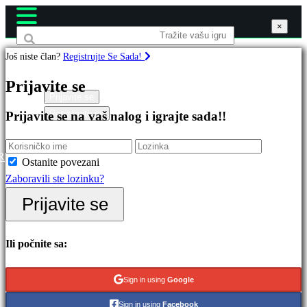
×
×
×
Još niste član?
Registrujte Se Sada!
Igre
Prijavite se
Prijavite se
Registrujte se
Prijavite se na vaš nalog i igrajte sada!!
Istaknuto
Nova
izdanja
R
Ostanite povezani
Besplatno
Zaboravili ste lozinku?
za
Prijavite se
igranje
Kategorije
Ili počnite sa:
Akcione
Sign in using
Google
igre
Sign in using
Facebook