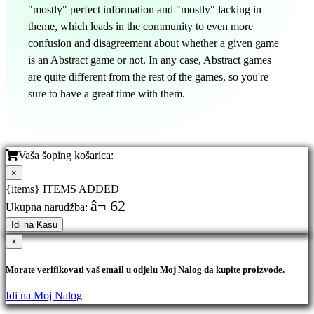
"mostly" perfect information and "mostly" lacking in
theme, which leads in the community to even more
confusion and disagreement about whether a given game
is an Abstract game or not. In any case, Abstract games
are quite different from the rest of the games, so you're
sure to have a great time with them.
Vaša šoping košarica:
×
{items} ITEMS ADDED
â¬ 62
Ukupna narudžba:
Idi na Kasu
×
Morate verifikovati vaš email u odjelu Moj Nalog da kupite proizvode.
Idi na Moj Nalog