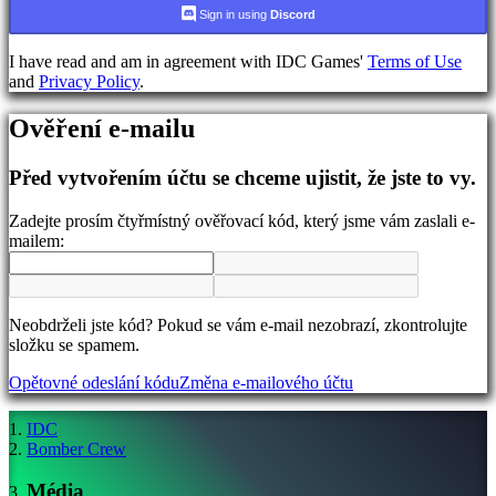
jazyka
Sign in using
Discord
AR
I have read and am in agreement with IDC Games'
Terms of Use
BS
and
Privacy Policy
.
CS
DA
Ověření e-mailu
DE
EL
EN
Před vytvořením účtu se chceme ujistit, že jste to vy.
ES
FI
Zadejte prosím čtyřmístný ověřovací kód, který jsme vám zaslali e-
FR
mailem:
HR
IT
JA
KO
Neobdrželi jste kód? Pokud se vám e-mail nezobrazí, zkontrolujte
NL
složku se spamem.
NO
PL
Opětovné odeslání kódu
Změna e-mailového účtu
PT
RO
RU
IDC
SR
Bomber Crew
SV
TH
Média