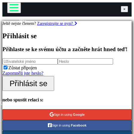
×
×
×
Hra
Ještě nejste členem?
Zaregistrujte se nyní!
Gameplay
Hry
Události ve hře
Přihlásit se
Zprávy
Média
Doporučené
Průvodci
Přihlaste se ke svému účtu a začněte hrát hned teď!
Nové
Podpora
verze
Fóra
Hrát
Obchod
Zůstat připojen
zdarma
Zapomněli jste heslo?
Kategorie
Přihlásit se
Přihlásit se
Registrovat
Akční
hry
nebo spustit relaci s:
R
Strategické
hry
Sign in using
Google
Dobrodružné
hry
Sign in using
Facebook
RPG
hry