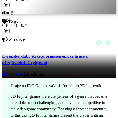
-50%
Tags
€ 10,49
€ 10,49
Zprávy
Evropské kluby strážců přinášejí epické hráče a
přizpůsobitelné vylepšení
2D bojovník
eFootball™
522 days ago
Hrajte na IDC Games, vaší platformě pro 2D bojovník
2D Fighter games were the genesis of a genre that became
one of the most challenging, addictive and competitive in
the video game community. Boasting a fervent community
to this day, 2D Fighter games present the player with an