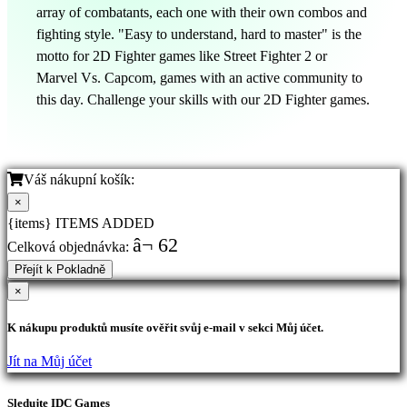
array of combatants, each one with their own combos and
fighting style. "Easy to understand, hard to master" is the
motto for 2D Fighter games like Street Fighter 2 or
Marvel Vs. Capcom, games with an active community to
this day. Challenge your skills with our 2D Fighter games.
Váš nákupní košík:
×
{items} ITEMS ADDED
â¬ 62
Celková objednávka:
Přejít k Pokladně
×
K nákupu produktů musíte ověřit svůj e-mail v sekci Můj účet.
Jít na Můj účet
Sledujte IDC Games