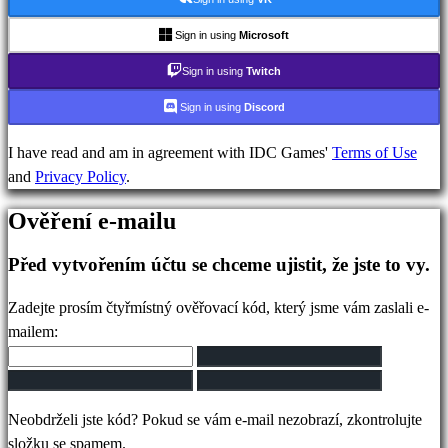
IDC
Gifts
Sign in using
Microsoft
Podpora
Sign in using
Twitch
FAQ
Sign in using
Discord
Účet
I have read and am in agreement with IDC Games'
Terms of Use
and
Privacy Policy
.
Registrovat
Ověření e-mailu
Přihlásit
se
Před vytvořením účtu se chceme ujistit, že jste to vy.
Zapomněli
jste
Zadejte prosím čtyřmístný ověřovací kód, který jsme vám zaslali e-
heslo?
mailem:
Změna
jazyka
Neobdrželi jste kód? Pokud se vám e-mail nezobrazí, zkontrolujte
AR
složku se spamem.