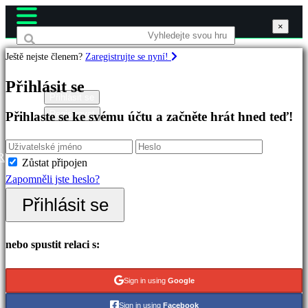
×
×
×
Ještě nejste členem?
Zaregistrujte se nyní!
Hry
Přihlásit se
Přihlásit se
Registrovat
Přihlaste se ke svému účtu a začněte hrát hned teď!
Doporučené
Nové
verze
R
Zůstat připojen
Hrát
Zapomněli jste heslo?
zdarma
Přihlásit se
Kategorie
nebo spustit relaci s:
Akční
hry
Sign in using
Google
Strategické
Sign in using
Facebook