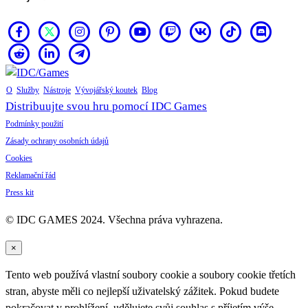
O
Služby
Nástroje
Vývojářský koutek
Blog
Distribuujte svou hru pomocí IDC Games
Podmínky použití
Zásady ochrany osobních údajů
Cookies
Reklamační řád
Press kit
© IDC GAMES 2024. Všechna práva vyhrazena.
×
Tento web používá vlastní soubory cookie a soubory cookie třetích
stran, abyste měli co nejlepší uživatelský zážitek. Pokud budete
pokračovat v prohlížení, udělujete svůj souhlas s příjetím výše