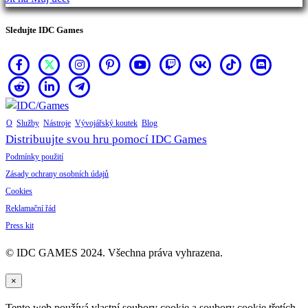
Sledujte IDC Games
O
Služby
Nástroje
Vývojářský koutek
Blog
Distribuujte svou hru pomocí IDC Games
Podmínky použití
Zásady ochrany osobních údajů
Cookies
Reklamační řád
Press kit
© IDC GAMES 2024. Všechna práva vyhrazena.
×
Tento web používá vlastní soubory cookie a soubory cookie třetích