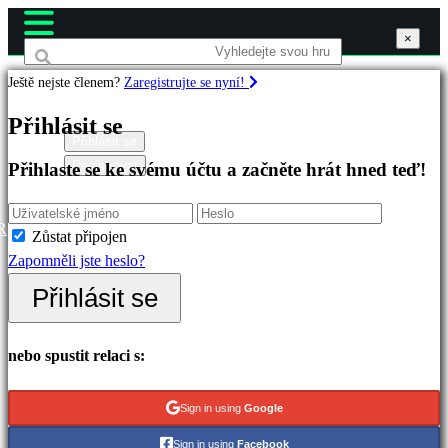
×
×
×
Ještě nejste členem?
Zaregistrujte se nyní!
Hry
Přihlásit se
Přihlásit se
Registrovat
Přihlaste se ke svému účtu a začněte hrát hned teď!
Doporučené
Nové
verze
R
Zůstat připojen
Hrát
Zapomněli jste heslo?
zdarma
Přihlásit se
Kategorie
nebo spustit relaci s:
Akční
hry
Sign in using
Google
Strategické
Sign in using
Facebook