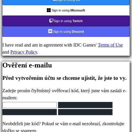
IDC
Gifts
Sign in using
Microsoft
Podpora
Sign in using
Twitch
FAQ
Sign in using
Discord
Účet
I have read and am in agreement with IDC Games'
Terms of Use
and
Privacy Policy
.
Registrovat
Ověření e-mailu
Přihlásit
se
Před vytvořením účtu se chceme ujistit, že jste to vy.
Zapomněli
jste
Zadejte prosím čtyřmístný ověřovací kód, který jsme vám zaslali e-
heslo?
mailem:
Změna
jazyka
Neobdrželi jste kód? Pokud se vám e-mail nezobrazí, zkontrolujte
AR
složku se spamem.