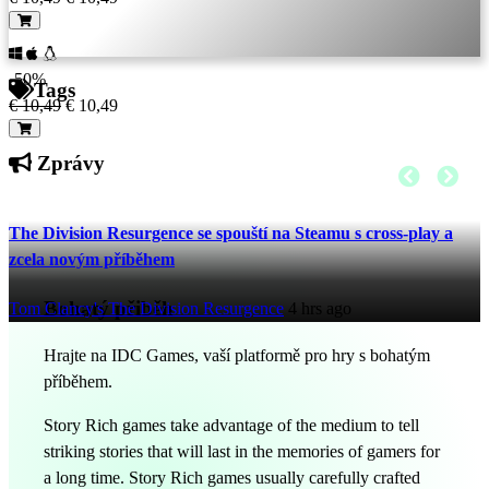
-50%
Tags
€ 10,49
€ 10,49
Zprávy
The Division Resurgence se spouští na Steamu s cross-play a
zcela novým příběhem
Bohatý přiběh
Tom Clancy's The Division Resurgence
4 hrs ago
Hrajte na IDC Games, vaší platformě pro hry s bohatým
příběhem.
Story Rich games take advantage of the medium to tell
striking stories that will last in the memories of gamers for
a long time. Story Rich games usually carefully crafted