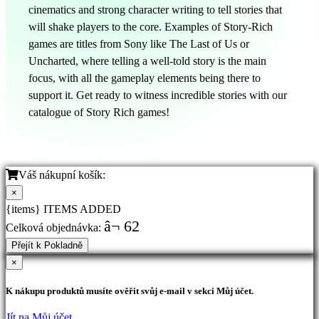
cinematics and strong character writing to tell stories that
will shake players to the core. Examples of Story-Rich
games are titles from Sony like The Last of Us or
Uncharted, where telling a well-told story is the main
focus, with all the gameplay elements being there to
support it. Get ready to witness incredible stories with our
catalogue of Story Rich games!
Váš nákupní košík:
×
{items} ITEMS ADDED
â¬ 62
Celková objednávka:
Přejít k Pokladně
×
K nákupu produktů musíte ověřit svůj e-mail v sekci Můj účet.
Jít na Můj účet