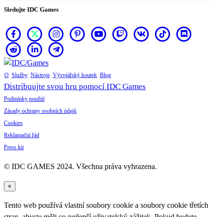
Sledujte IDC Games
O
Služby
Nástroje
Vývojářský koutek
Blog
Distribuujte svou hru pomocí IDC Games
Podmínky použití
Zásady ochrany osobních údajů
Cookies
Reklamační řád
Press kit
© IDC GAMES 2024. Všechna práva vyhrazena.
×
Tento web používá vlastní soubory cookie a soubory cookie třetích
stran, abyste měli co nejlepší uživatelský zážitek. Pokud budete