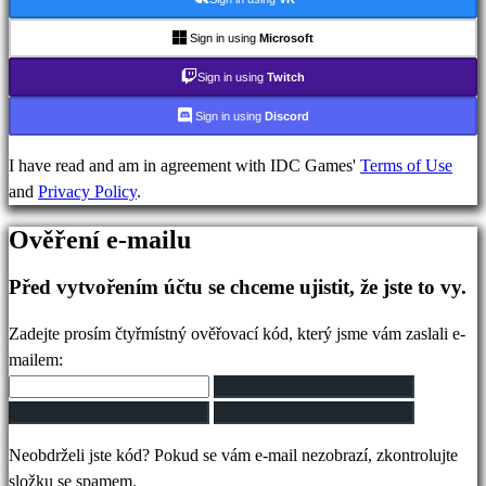
IDC
Gifts
Sign in using
Microsoft
Podpora
Sign in using
Twitch
FAQ
Sign in using
Discord
Účet
I have read and am in agreement with IDC Games'
Terms of Use
and
Privacy Policy
.
Registrovat
Ověření e-mailu
Přihlásit
se
Před vytvořením účtu se chceme ujistit, že jste to vy.
Zapomněli
jste
Zadejte prosím čtyřmístný ověřovací kód, který jsme vám zaslali e-
heslo?
mailem:
Změna
jazyka
Neobdrželi jste kód? Pokud se vám e-mail nezobrazí, zkontrolujte
AR
složku se spamem.