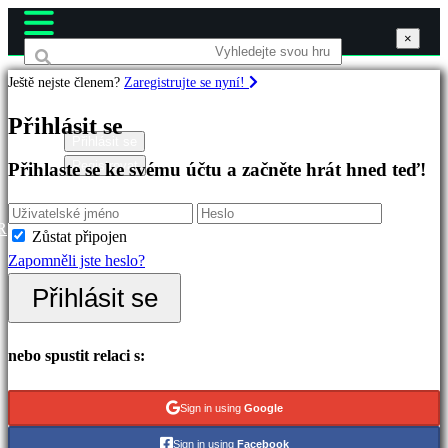
×
×
×
Ještě nejste členem?
Zaregistrujte se nyní!
Hry
Přihlásit se
Přihlásit se
Registrovat
Přihlaste se ke svému účtu a začněte hrát hned teď!
Doporučené
Nové
verze
R
Zůstat připojen
Hrát
Zapomněli jste heslo?
zdarma
Přihlásit se
Kategorie
nebo spustit relaci s:
Akční
hry
Sign in using
Google
Strategické
Sign in using
Facebook