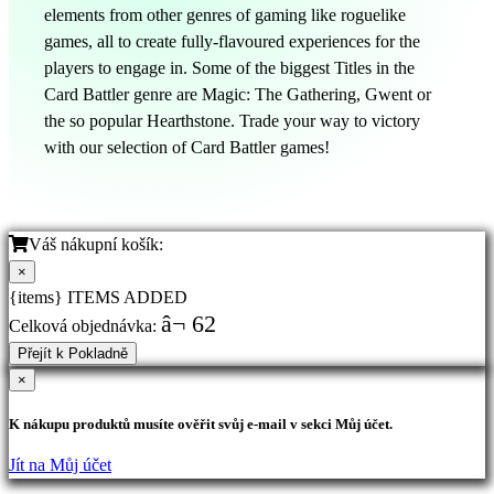
elements from other genres of gaming like roguelike
games, all to create fully-flavoured experiences for the
players to engage in. Some of the biggest Titles in the
Card Battler genre are Magic: The Gathering, Gwent or
the so popular Hearthstone. Trade your way to victory
with our selection of Card Battler games!
Váš nákupní košík:
×
{items} ITEMS ADDED
â¬ 62
Celková objednávka:
Přejít k Pokladně
×
K nákupu produktů musíte ověřit svůj e-mail v sekci Můj účet.
Jít na Můj účet