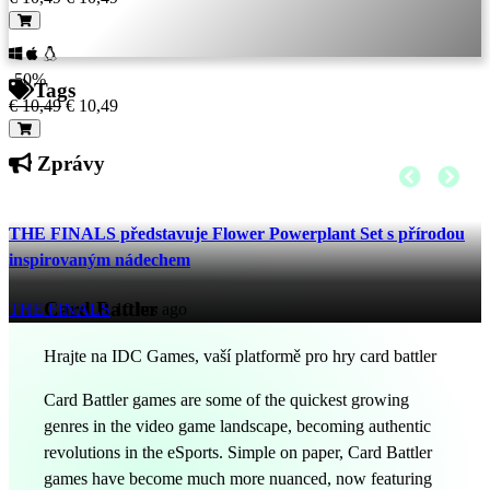
-50%
Tags
€ 10,49
€ 10,49
Zprávy
THE FINALS představuje Flower Powerplant Set s přírodou
inspirovaným nádechem
Card Battler
THE FINALS
10 hrs ago
Hrajte na IDC Games, vaší platformě pro hry card battler
Card Battler games are some of the quickest growing
genres in the video game landscape, becoming authentic
revolutions in the eSports. Simple on paper, Card Battler
games have become much more nuanced, now featuring