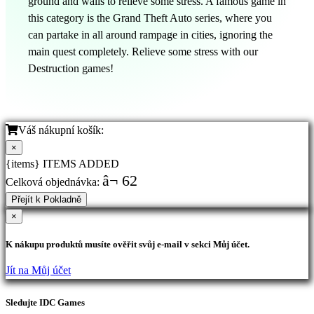
ground and walls to relieve some stress. A famous game in
this category is the Grand Theft Auto series, where you
can partake in all around rampage in cities, ignoring the
main quest completely. Relieve some stress with our
Destruction games!
Váš nákupní košík:
×
{items} ITEMS ADDED
â¬ 62
Celková objednávka:
Přejít k Pokladně
×
K nákupu produktů musíte ověřit svůj e-mail v sekci Můj účet.
Jít na Můj účet
Sledujte IDC Games