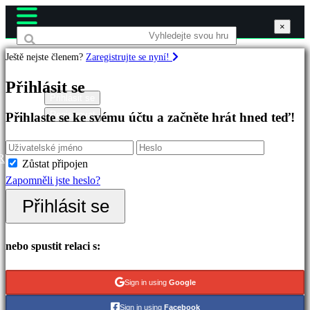
×
×
×
Ještě nejste členem?
Zaregistrujte se nyní!
Hry
Přihlásit se
Přihlásit se
Registrovat
Přihlaste se ke svému účtu a začněte hrát hned teď!
Doporučené
Nové
verze
R
Zůstat připojen
Hrát
Zapomněli jste heslo?
zdarma
Přihlásit se
Kategorie
nebo spustit relaci s:
Akční
hry
Sign in using
Google
Strategické
Sign in using
Facebook