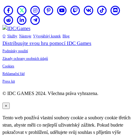
O
Služby
Nástroje
Vývojářský koutek
Blog
Distribuujte svou hru pomocí IDC Games
Podmínky použití
Zásady ochrany osobních údajů
Cookies
Reklamační řád
Press kit
© IDC GAMES 2024. Všechna práva vyhrazena.
×
Tento web používá vlastní soubory cookie a soubory cookie třetích
stran, abyste měli co nejlepší uživatelský zážitek. Pokud budete
pokračovat v prohlížení, udělujete svůj souhlas s příjetím výše