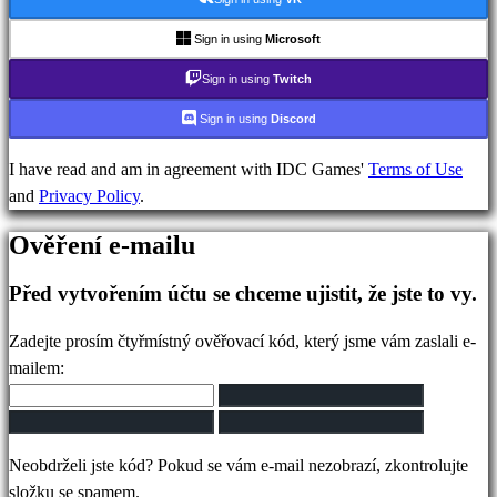
IDC
Gifts
Sign in using
Microsoft
Podpora
Sign in using
Twitch
FAQ
Sign in using
Discord
Účet
I have read and am in agreement with IDC Games'
Terms of Use
and
Privacy Policy
.
Registrovat
Ověření e-mailu
Přihlásit
se
Před vytvořením účtu se chceme ujistit, že jste to vy.
Zapomněli
jste
Zadejte prosím čtyřmístný ověřovací kód, který jsme vám zaslali e-
heslo?
mailem:
Změna
jazyka
Neobdrželi jste kód? Pokud se vám e-mail nezobrazí, zkontrolujte
AR
složku se spamem.