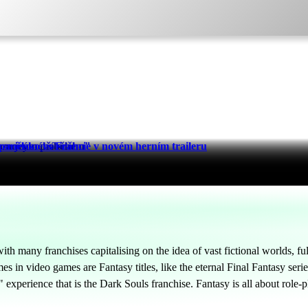
ela novým příběhem
luze jemného sněhu"
sko vs Francie v novém herním traileru
th many franchises capitalising on the idea of vast fictional worlds, ful
s in video games are Fantasy titles, like the eternal Final Fantasy ser
" experience that is the Dark Souls franchise. Fantasy is all about role