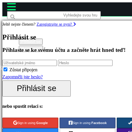
Ještě nejste členem?
Zaregistrujte se nyní!
Hry
Přihlásit se
Přihlásit se
Registrovat
Přihlaste se ke svému účtu a začněte hrát hned teď!
Doporučené
Nové
verze
R
Zůstat připojen
Hrát
Zapomněli jste heslo?
zdarma
Přihlásit se
Kategorie
nebo spustit relaci s:
Akční
hry
Sign in using
Google
Sign in using
Facebook
Strategické