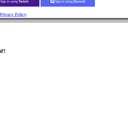
Sign in using
Twitch
Sign in using
Discord
Privacy Policy
.
eď!