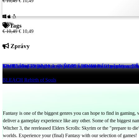
€ 10,49
€ 10,49
-50%
Tags
€ 10,49
€ 10,49
Zprávy
The Division Resurgence se spouští na Steamu s cross-play a zc
Genshin Impact představuje Odette v novém teaseru postavy "I
KAPITÁN TSUBASA 2: SVĚTOVÍ BOJOVNÍCI představují Španěl
Tom Clancy's The Division Resurgence
Genshin Impact
BLEACH Rebirth of Souls
10 hrs ago
10 hrs ago
10 hrs ago
Fantasy is one of the biggest genres you can hope to find in gaming, wi
deliver a gameplay experience like any other. Some of the biggest name
Witcher 3, the rereleased Elders Scrolls: Skyrim or the "prepare to die
worlds. Experience your (final) Fantasy with our selection of games!