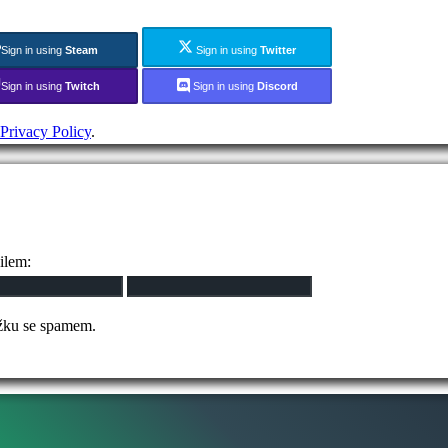
Sign in using
Steam
Sign in using
Twitter
Sign in using
Twitch
Sign in using
Discord
Privacy Policy
.
ilem:
ožku se spamem.