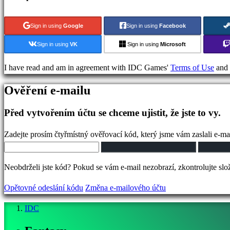
games
Fighting
Sign in using
Google
Sign in using
Facebook
games
Demo
Sign in using
VK
Sign in using
Microsoft
I have read and am in agreement with IDC Games'
Terms of Use
and
Komunita
Ověření e-mailu
Gameplays
Před vytvořením účtu se chceme ujistit, že jste to vy.
Události
ve
Zadejte prosím čtyřmístný ověřovací kód, který jsme vám zaslali e-ma
hře
Zprávy
Neobdrželi jste kód? Pokud se vám e-mail nezobrazí, zkontrolujte sl
Média
Průvodci
Opětovné odeslání kódu
Změna e-mailového účtu
Fóra
IDC
IDC
Plays