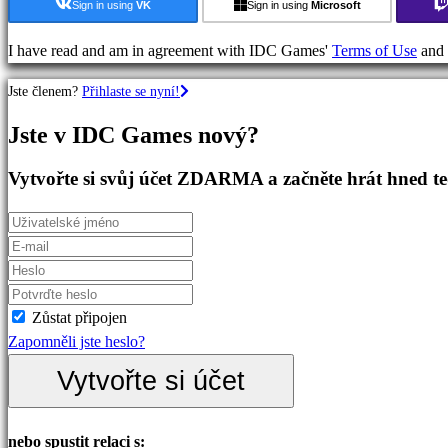
hry
Sign in using
VK
Sign in using
Microsoft
Dobrodružné
hry
I have read and am in agreement with IDC Games'
Terms of Use
and
RPG
Jste členem?
Přihlaste se nyní!
hry
RPG
Jste v IDC Games nový?
hry
Sportovní
Vytvořte si svůj účet ZDARMA a začněte hrát hned t
hry
Střílečky
Racing
games
Casual
games
Zůstat připojen
Indie
Zapomněli jste heslo?
games
Vytvořte si účet
Simulation
games
Puzzle
nebo spustit relaci s: