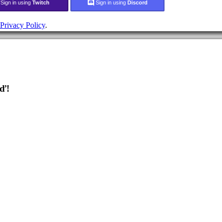
Sign in using
Twitch
Sign in using
Discord
Privacy Policy
.
eď!