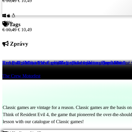
€ 10,49
€ 10,49
-50%
Tags
€ 10,49
€ 10,49
Zprávy
Evropské kluby strážců přinášejí epické hráče a přizpůsobitelné 
Red Bull a Motorfest se spojili v podcastu plném adrenalinu
Red Bull přebírá The Crew Motorfest s režimem Speed Clash
eFootball™
The Crew Motorfest
The Crew Motorfest
521 days ago
525 days ago
525 days ago
Classic games are vintage for a reason. Classic games are the basis o
Think of Resident Evil 4, the game that pioneered the over-the-should
lesson with our catalogue of Classic games!