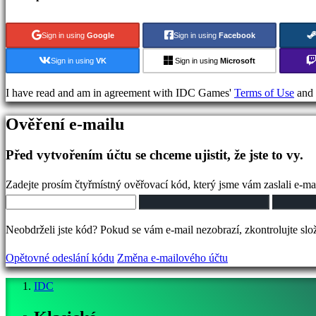
games
Fighting
Sign in using
Google
Sign in using
Facebook
games
Demo
Sign in using
VK
Sign in using
Microsoft
I have read and am in agreement with IDC Games'
Terms of Use
and
Komunita
Ověření e-mailu
Gameplays
Před vytvořením účtu se chceme ujistit, že jste to vy.
Události
ve
Zadejte prosím čtyřmístný ověřovací kód, který jsme vám zaslali e-ma
hře
Zprávy
Neobdrželi jste kód? Pokud se vám e-mail nezobrazí, zkontrolujte sl
Média
Průvodci
Opětovné odeslání kódu
Změna e-mailového účtu
Fóra
IDC
IDC
Plays