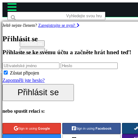
Ještě nejste členem?
Zaregistrujte se nyní!
Hry
Přihlásit se
Přihlásit se
Registrovat
Přihlaste se ke svému účtu a začněte hrát hned teď!
Doporučené
Nové
verze
R
Zůstat připojen
Hrát
Zapomněli jste heslo?
zdarma
Přihlásit se
Kategorie
nebo spustit relaci s:
Akční
hry
Sign in using
Google
Sign in using
Facebook
Strategické