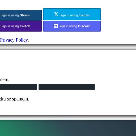
Sign in using
Steam
Sign in using
Twitter
Sign in using
Twitch
Sign in using
Discord
Privacy Policy
.
ilem:
ožku se spamem.