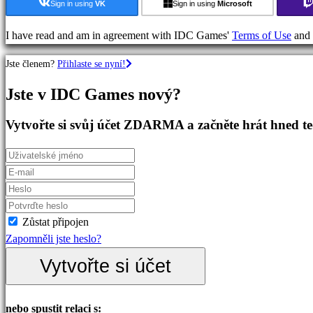
hry
Sign in using
VK
Sign in using
Microsoft
Dobrodružné
hry
I have read and am in agreement with IDC Games'
Terms of Use
and
RPG
Jste členem?
Přihlaste se nyní!
hry
RPG
Jste v IDC Games nový?
hry
Sportovní
Vytvořte si svůj účet ZDARMA a začněte hrát hned t
hry
Střílečky
Racing
games
Casual
games
Zůstat připojen
Indie
Zapomněli jste heslo?
games
Vytvořte si účet
Simulation
games
Puzzle
nebo spustit relaci s: