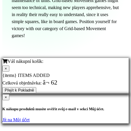
maintenance of units. Grid-based Movement games might
seem too technical, making new players apprehensive, but
in reality their really easy to understand, since it uses
simple squares, like in board games. Position yourself for
victory with our category of Grid-based Movement
games!
Váš nákupní košík:
×
{items} ITEMS ADDED
â¬ 62
Celková objednávka:
Přejít k Pokladně
×
K nákupu produktů musíte ověřit svůj e-mail v sekci Můj účet.
Jít na Můj účet