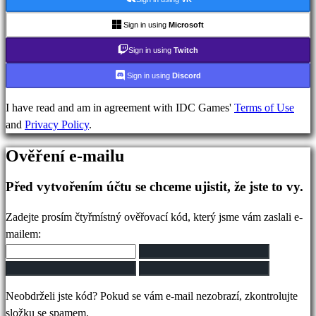
IDC
Gifts
Sign in using
Microsoft
Podpora
Sign in using
Twitch
FAQ
Sign in using
Discord
Účet
I have read and am in agreement with IDC Games'
Terms of Use
and
Privacy Policy
.
Registrovat
Ověření e-mailu
Přihlásit
se
Před vytvořením účtu se chceme ujistit, že jste to vy.
Zapomněli
jste
Zadejte prosím čtyřmístný ověřovací kód, který jsme vám zaslali e-
heslo?
mailem:
Změna
jazyka
Neobdrželi jste kód? Pokud se vám e-mail nezobrazí, zkontrolujte
AR
složku se spamem.