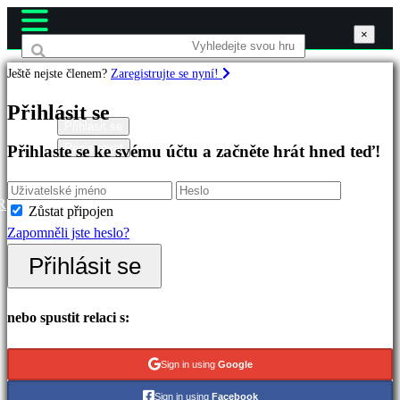
×
×
×
Ještě nejste členem?
Zaregistrujte se nyní!
Hry
Přihlásit se
Přihlásit se
Registrovat
Přihlaste se ke svému účtu a začněte hrát hned teď!
Doporučené
Nové
verze
R
Zůstat připojen
Hrát
Zapomněli jste heslo?
zdarma
Přihlásit se
Kategorie
nebo spustit relaci s:
Akční
hry
Sign in using
Google
Strategické
Sign in using
Facebook