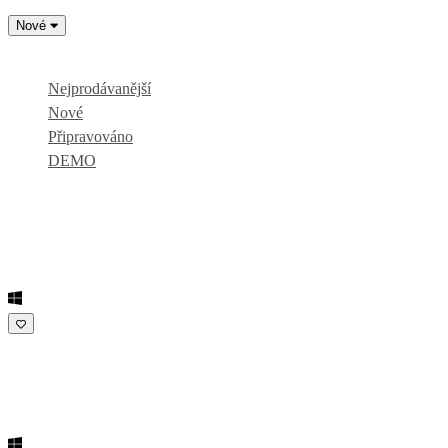
Nové
Populárnější
Nejprodávanější
Nové
Připravováno
DEMO