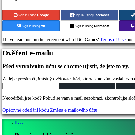
games
Fighting
Sign in using
Google
Sign in using
Facebook
games
Demo
Sign in using
VK
Sign in using
Microsoft
I have read and am in agreement with IDC Games'
Terms of Use
and
Komunita
Ověření e-mailu
Gameplays
Před vytvořením účtu se chceme ujistit, že jste to vy.
Události
ve
Zadejte prosím čtyřmístný ověřovací kód, který jsme vám zaslali e-ma
hře
Zprávy
Neobdrželi jste kód? Pokud se vám e-mail nezobrazí, zkontrolujte sl
Média
Průvodci
Opětovné odeslání kódu
Změna e-mailového účtu
Fóra
IDC
IDC
Plays