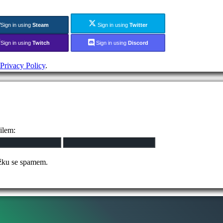
Sign in using
Steam
Sign in using
Twitter
Sign in using
Twitch
Sign in using
Discord
Privacy Policy
.
ilem:
ožku se spamem.