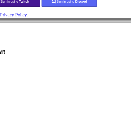
Sign in using
Twitch
Sign in using
Discord
Privacy Policy
.
eď!