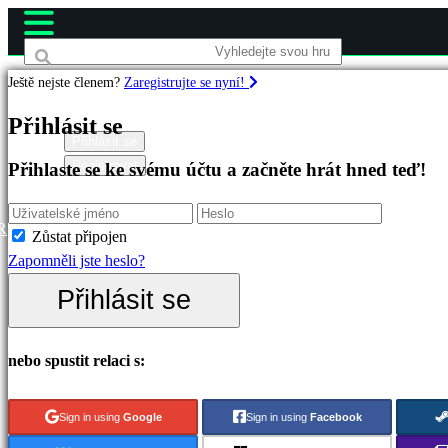
Ještě nejste členem?
Zaregistrujte se nyní!
Hry
Přihlásit se
Přihlásit se
Registrovat
Přihlaste se ke svému účtu a začněte hrát hned teď!
Doporučené
Nové
verze
R
Zůstat připojen
Hrát
Zapomněli jste heslo?
zdarma
Přihlásit se
Kategorie
nebo spustit relaci s:
Akční
hry
Sign in using
Google
Sign in using
Facebook
Strategické