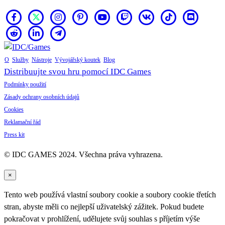
O
Služby
Nástroje
Vývojářský koutek
Blog
Distribuujte svou hru pomocí IDC Games
Podmínky použití
Zásady ochrany osobních údajů
Cookies
Reklamační řád
Press kit
© IDC GAMES 2024. Všechna práva vyhrazena.
×
Tento web používá vlastní soubory cookie a soubory cookie třetích
stran, abyste měli co nejlepší uživatelský zážitek. Pokud budete
pokračovat v prohlížení, udělujete svůj souhlas s příjetím výše