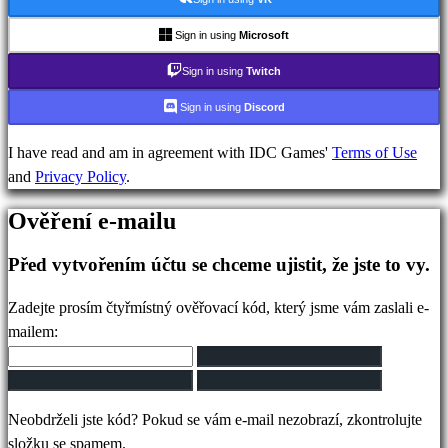
IDC
Gifts
Sign in using
Microsoft
Podpora
Sign in using
Twitch
FAQ
Sign in using
Discord
Účet
I have read and am in agreement with IDC Games'
Terms of Use
and
Privacy Policy
.
Registrovat
Ověření e-mailu
Přihlásit
se
Před vytvořením účtu se chceme ujistit, že jste to vy.
Zapomněli
jste
Zadejte prosím čtyřmístný ověřovací kód, který jsme vám zaslali e-
heslo?
mailem:
Změna
jazyka
Neobdrželi jste kód? Pokud se vám e-mail nezobrazí, zkontrolujte
AR
složku se spamem.