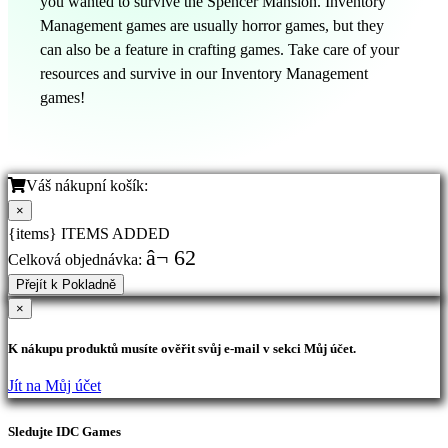
you wanted to survive the Spencer Mansion. Inventory
Management games are usually horror games, but they
can also be a feature in crafting games. Take care of your
resources and survive in our Inventory Management
games!
Váš nákupní košík:
×
{items} ITEMS ADDED
â¬ 62
Celková objednávka:
Přejít k Pokladně
×
K nákupu produktů musíte ověřit svůj e-mail v sekci Můj účet.
Jít na Můj účet
Sledujte IDC Games