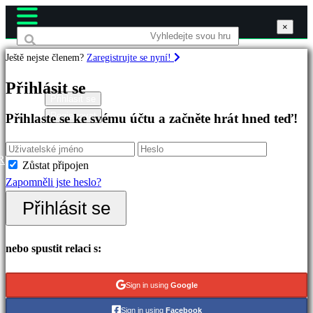
×
×
×
Ještě nejste členem?
Zaregistrujte se nyní!
Hry
Přihlásit se
Přihlásit se
Registrovat
Přihlaste se ke svému účtu a začněte hrát hned teď!
Doporučené
Nové
verze
R
Zůstat připojen
Hrát
Zapomněli jste heslo?
zdarma
Přihlásit se
Kategorie
nebo spustit relaci s:
Akční
hry
Sign in using
Google
Strategické
Sign in using
Facebook