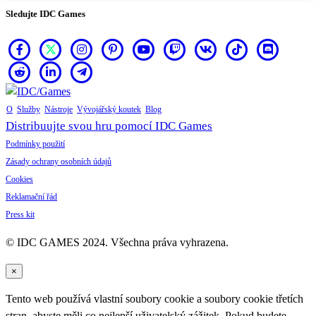
Sledujte IDC Games
O
Služby
Nástroje
Vývojářský koutek
Blog
Distribuujte svou hru pomocí IDC Games
Podmínky použití
Zásady ochrany osobních údajů
Cookies
Reklamační řád
Press kit
© IDC GAMES 2024. Všechna práva vyhrazena.
×
Tento web používá vlastní soubory cookie a soubory cookie třetích
stran, abyste měli co nejlepší uživatelský zážitek. Pokud budete