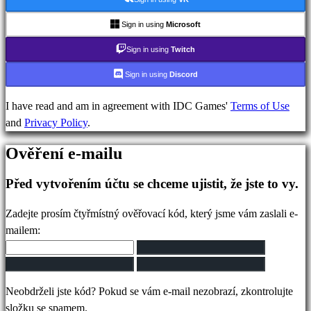
IDC
Gifts
Sign in using
Microsoft
Podpora
Sign in using
Twitch
FAQ
Sign in using
Discord
Účet
I have read and am in agreement with IDC Games'
Terms of Use
and
Privacy Policy
.
Registrovat
Ověření e-mailu
Přihlásit
se
Před vytvořením účtu se chceme ujistit, že jste to vy.
Zapomněli
jste
Zadejte prosím čtyřmístný ověřovací kód, který jsme vám zaslali e-
heslo?
mailem:
Změna
jazyka
Neobdrželi jste kód? Pokud se vám e-mail nezobrazí, zkontrolujte
AR
složku se spamem.