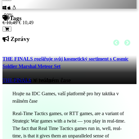
-50%
Tags
€ 10,49
€ 10,49
Zprávy
THE FINALS rozšiřuje svůj kosmetický sortiment s Cosmic
Soldier Marshal Meteor Set
Taktika v reálném čase
THE FINALS
16 hrs ago
Hrajte na IDC Games, vaší platformě pro hry taktika v
reálném čase
Real-Time Tactics games, or RTT games, are a variant of
Strategic War games with a twist — you play in real-time.
The fact that Real Time Tactics games run in, well, real-
time, is that it gives them an unparalleled sense of