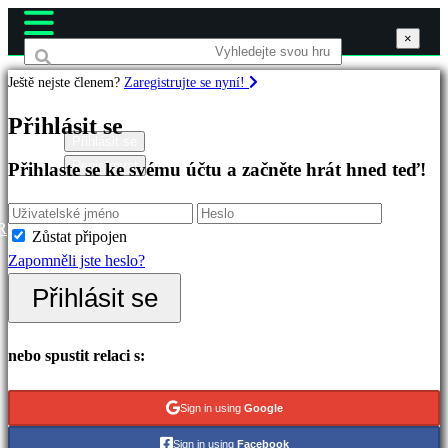
×
×
×
Ještě nejste členem?
Zaregistrujte se nyní!
Hry
Přihlásit se
Přihlásit se
Registrovat
Přihlaste se ke svému účtu a začněte hrát hned teď!
Doporučené
Nové
verze
R
Zůstat připojen
Hrát
Zapomněli jste heslo?
zdarma
Přihlásit se
Kategorie
nebo spustit relaci s:
Akční
hry
Sign in using
Google
Strategické
Sign in using
Facebook