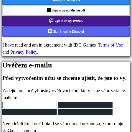
IDC
Gifts
Sign in using
Microsoft
Podpora
Sign in using
Twitch
FAQ
Sign in using
Discord
Účet
I have read and am in agreement with IDC Games'
Terms of Use
and
Privacy Policy
.
Registrovat
Ověření e-mailu
Přihlásit
se
Před vytvořením účtu se chceme ujistit, že jste to vy.
Zapomněli
jste
Zadejte prosím čtyřmístný ověřovací kód, který jsme vám zaslali e-
heslo?
mailem:
Změna
jazyka
Neobdrželi jste kód? Pokud se vám e-mail nezobrazí, zkontrolujte
AR
složku se spamem.