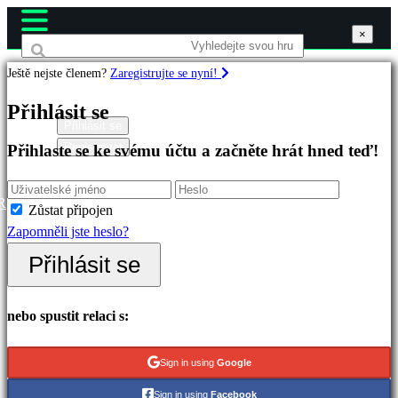
×
×
×
Ještě nejste členem?
Zaregistrujte se nyní!
Hry
Přihlásit se
Přihlásit se
Registrovat
Přihlaste se ke svému účtu a začněte hrát hned teď!
Doporučené
Nové
verze
R
Zůstat připojen
Hrát
Zapomněli jste heslo?
zdarma
Přihlásit se
Kategorie
nebo spustit relaci s:
Akční
hry
Sign in using
Google
Strategické
Sign in using
Facebook