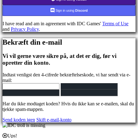
CS
DA
Sign in using
Discord
DE
EL
I have read and am in agreement with IDC Games'
Terms of Use
EN
and
Privacy Policy
.
ES
FI
Bekræft din e-mail
FR
HR
IT
Vi vil gerne være sikre på, at det er dig, før vi
JA
opretter din konto.
KO
NL
NO
Indtast venligst den 4-cifrede bekræftelseskode, vi har sendt via e-
PL
mail:
PT
RO
RU
SR
Har du ikke modtaget koden? Hvis du ikke kan se e-mailen, skal du
SV
tjekke spam-mappen.
TH
TR
Send koden igen
Skift e-mail-konto
UK
VI
ZH
Ups!