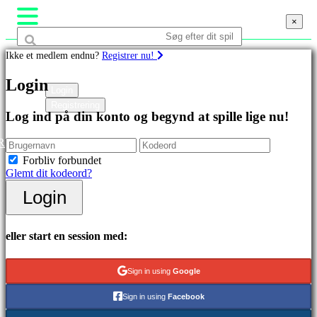
×
×
×
Ikke et medlem endnu?
Registrer nu!
Spil
Login
Login
Registrering
Featured
Log ind på din konto og begynd at spille lige nu!
spil
Nye
R
udgivelser
Forbliv forbundet
Gratis
Glemt dit kodeord?
at
spille
Login
Kategorier
eller start en session med:
Actionspil
Strategispil
Sign in using
Google
Eventyrspil
MMO
Sign in using
Facebook
spil
RPG