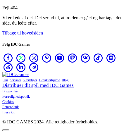
Fejl 404
Vi er kede af det. Det ser ud til, at trolden er gået og har taget den
side, du ledte efter.
Tilbage til hovedsiden
Følg IDC Games
Om
Services
Værktøjer
Udviklerhjørne
Blog
Distribuer dit spil med IDC Games
Brugsvilkår
Fortrolighedspolitik
Cookies
Returpolitik
Press kit
© IDC GAMES 2024. Alle rettigheder forbeholdes.