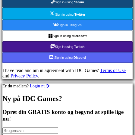
Sign in using
Steam
spil
Sportsspil
Skydespil
Sign in using
Twitter
Racing
games
Sign in using
VK
Casual
games
Sign in using
Microsoft
Indie
games
Sign in using
Twitch
Simulation
games
Sign in using
Discord
Puzzle
games
I have read and am in agreement with IDC Games'
Terms of Use
Fighting
and
Privacy Policy
.
games
Demoer
Er du medlem?
Login nu!
Ny på IDC Games?
Fællesskab
Opret din GRATIS konto og begynd at spille lige
Gameplays
nu!
Spil
events
Nyheder