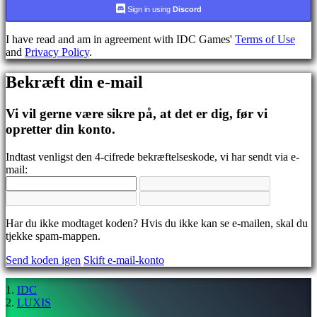
CS
Sign in using
Discord
DA
DE
I have read and am in agreement with IDC Games'
Terms of Use
EL
and
Privacy Policy
.
EN
ES
Bekræft din e-mail
FI
FR
HR
Vi vil gerne være sikre på, at det er dig, før vi
IT
opretter din konto.
JA
KO
Indtast venligst den 4-cifrede bekræftelseskode, vi har sendt via e-
NL
mail:
NO
PL
PT
RO
RU
Har du ikke modtaget koden? Hvis du ikke kan se e-mailen, skal du
SR
tjekke spam-mappen.
SV
Send koden igen
Skift e-mail-konto
TH
TR
UK
IDC
VI
LUXIS
ZH