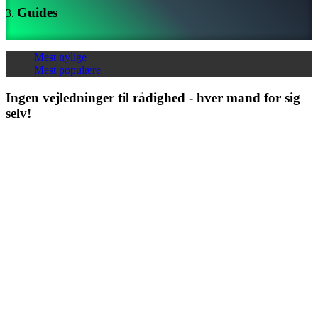
Guides
Spillet
Mest nylige
Spillet
Mest populære
Gameplay
Spil
Ingen vejledninger til rådighed - hver mand for sig
events
selv!
Nyheder
Medier
Guides
Fora