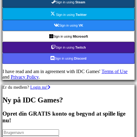
Sign in using
Steam
spil
Sportsspil
Skydespil
Sign in using
Twitter
Racing
games
Sign in using
VK
Casual
games
Sign in using
Microsoft
Indie
games
Sign in using
Twitch
Simulation
games
Sign in using
Discord
Puzzle
games
I have read and am in agreement with IDC Games'
Terms of Use
Fighting
and
Privacy Policy
.
games
Demoer
Er du medlem?
Login nu!
Ny på IDC Games?
Fællesskab
Opret din GRATIS konto og begynd at spille lige
Gameplay
nu!
Spil
events
Nyheder