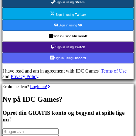
Sign in using
Steam
spil
Sportsspil
Skydespil
Sign in using
Twitter
Racing
games
Sign in using
VK
Casual
games
Sign in using
Microsoft
Indie
games
Sign in using
Twitch
Simulation
games
Sign in using
Discord
Puzzle
games
I have read and am in agreement with IDC Games'
Terms of Use
Fighting
and
Privacy Policy
.
games
Demoer
Er du medlem?
Login nu!
Ny på IDC Games?
Fællesskab
Opret din GRATIS konto og begynd at spille lige
Gameplay
nu!
Spil
events
Nyheder