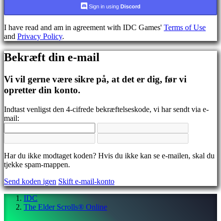
CS
Sign in using
Discord
DA
DE
I have read and am in agreement with IDC Games'
Terms of Use
EL
and
Privacy Policy
.
EN
ES
Bekræft din e-mail
FI
FR
HR
Vi vil gerne være sikre på, at det er dig, før vi
IT
opretter din konto.
JA
KO
Indtast venligst den 4-cifrede bekræftelseskode, vi har sendt via e-
NL
mail:
NO
PL
PT
RO
RU
Har du ikke modtaget koden? Hvis du ikke kan se e-mailen, skal du
SR
tjekke spam-mappen.
SV
Send koden igen
Skift e-mail-konto
TH
TR
IDC
UK
The Elder Scrolls® Online
VI
ZH