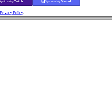
ign in using
Twitch
Sign in using
Discord
Privacy Policy
.