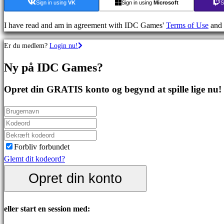
Strategispil
Sign in using
VK
Sign in using
Microsoft
S
Eventyrspil
MMO
I have read and am in agreement with IDC Games'
Terms of Use
and
spil
Er du medlem?
Login nu!
RPG
spil
Ny på IDC Games?
Sportsspil
Skydespil
Opret din GRATIS konto og begynd at spille lige nu!
Racing
games
Casual
games
Indie
Forbliv forbundet
games
Glemt dit kodeord?
Simulation
Opret din konto
games
Puzzle
games
eller start en session med:
Fighting