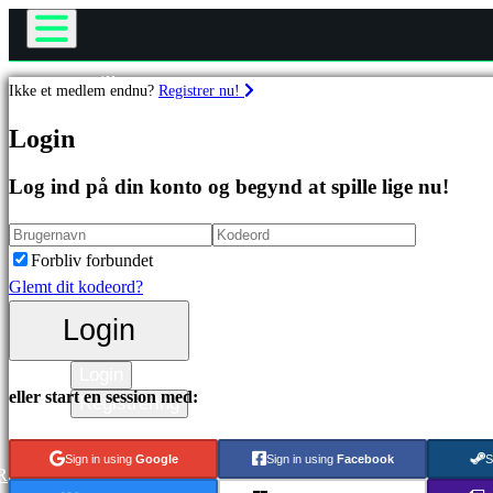
Spillet
Ikke et medlem endnu?
Registrer nu!
Gameplay
Spil
Login
Spil events
Nyheder
Log ind på din konto og begynd at spille lige nu!
Medier
Featured
Guides
spil
Support
Nye
Forbliv forbundet
Fora
udgivelser
Glemt dit kodeord?
Butik
Gratis
Login
at
spille
Login
eller start en session med:
Kategorier
Registrering
Sign in using
Google
Sign in using
Facebook
S
Actionspil
R