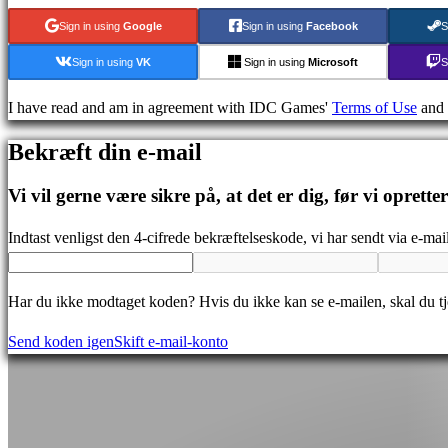
games
Sign in using
Google
Sign in using
Facebook
S
Demoer
Sign in using
VK
Sign in using
Microsoft
S
Fællesskab
I have read and am in agreement with IDC Games'
Terms of Use
and
Bekræft din e-mail
Gameplay
Spil
Vi vil gerne være sikre på, at det er dig, før vi oprette
events
Nyheder
Indtast venligst den 4-cifrede bekræftelseskode, vi har sendt via e-mail
Medier
Guides
Har du ikke modtaget koden? Hvis du ikke kan se e-mailen, skal du 
Fora
IDC
Send koden igen
Skift e-mail-konto
Gifts
IDC
Plays
Support