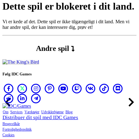
Dette spil er blokeret i dit land.
Spillet
Vi er kede af det. Dette spil er ikke tilgængeligt i dit land. Men vi
har andre spil, der kan interessere dig, prøv et!
Spillet
Gameplay
Spil
events
Andre spil
Nyheder
Medier
Guides
Fora
Følg IDC Games
Om
Services
Værktøjer
Udviklerhjørne
Blog
Distribuer dit spil med IDC Games
Brugsvilkår
Fortrolighedspolitik
Cookies