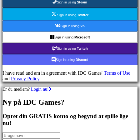
Sign in using
Steam
spil
Sportsspil
Skydespil
Sign in using
Twitter
Racing
games
Sign in using
VK
Casual
games
Sign in using
Microsoft
Indie
games
Sign in using
Twitch
Simulation
games
Sign in using
Discord
Puzzle
games
I have read and am in agreement with IDC Games'
Terms of Use
Fighting
and
Privacy Policy
.
games
Demoer
Er du medlem?
Login nu!
Ny på IDC Games?
Fællesskab
Opret din GRATIS konto og begynd at spille lige
Gameplay
nu!
Spil
events
Nyheder