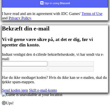
CS
Sign in using
Discord
DA
DE
I have read and am in agreement with IDC Games'
Terms of Use
EL
and
Privacy Policy
.
EN
ES
Bekræft din e-mail
FI
FR
HR
Vi vil gerne være sikre på, at det er dig, før vi
IT
opretter din konto.
JA
KO
Indtast venligst den 4-cifrede bekræftelseskode, vi har sendt via e-
NL
mail:
NO
PL
PT
RO
RU
Har du ikke modtaget koden? Hvis du ikke kan se e-mailen, skal du
SR
tjekke spam-mappen.
SV
Send koden igen
Skift e-mail-konto
TH
TR
UK
Ups!
VI
ZH