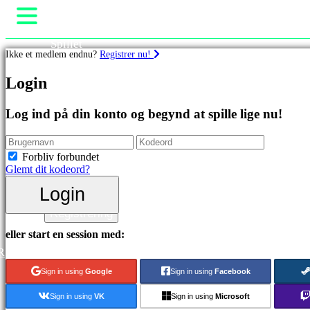
Spillet
Ikke et medlem endnu?
Registrer nu!
Gameplay
Spil events
Spil
Login
Nyheder
Medier
Featured
Guides
Log ind på din konto og begynd at spille lige nu!
spil
Support
Nye
Fora
udgivelser
Butik
Forbliv forbundet
Gratis
Glemt dit kodeord?
at
spille
Login
Login
Kategorier
Registrering
eller start en session med:
Actionspil
R
Strategispil
Eventyrspil
Sign in using
Google
Sign in using
Facebook
MMO
spil
Sign in using
VK
Sign in using
Microsoft
RPG