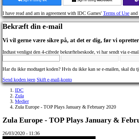
Medier
Guides
I have read and am in agreement with IDC Games'
Terms of Use
and
Fora
IDC
Bekræft din e-mail
Gifts
IDC
Plays
Vi vil gerne være sikre på, at det er dig, før vi oprette
Support
FAQ
Indtast venligst den 4-cifrede bekræftelseskode, vi har sendt via e-mail
Konto
Har du ikke modtaget koden? Hvis du ikke kan se e-mailen, skal du 
Send koden igen
Skift e-mail-konto
Registrering
Login
IDC
Glemt
Zula
dit
Medier
kodeord?
Zula Europe - TOP Plays January & February 2020
Skift
Zula Europe - TOP Plays January & Febr
sprog
AR
26/03/2020 - 11:36
BS