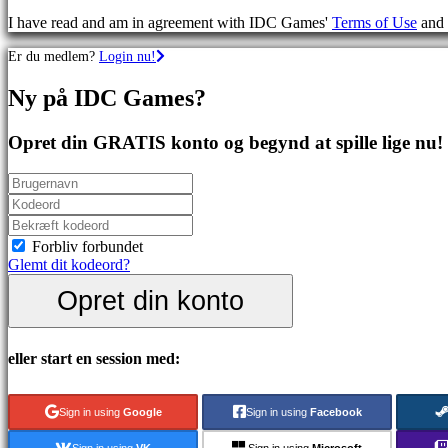
spil
I have read and am in agreement with IDC Games'
Terms of Use
and
Sportsspil
Skydespil
Er du medlem?
Login nu!
Racing
games
Ny på IDC Games?
Casual
games
Indie
Opret din GRATIS konto og begynd at spille lige nu!
games
Simulation
games
Puzzle
games
Fighting
Forbliv forbundet
games
Glemt dit kodeord?
Demoer
Opret din konto
Fællesskab
eller start en session med:
Gameplay
Spil
Sign in using
Google
Sign in using
Facebook
events
Nyheder
Sign in using
VK
Sign in using
Microsoft