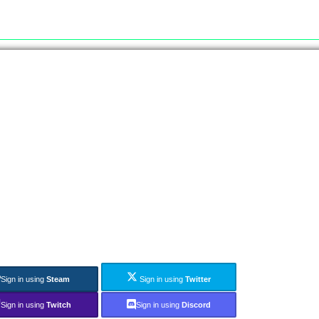
Sign in using
Steam
Sign in using
Twitter
Sign in using
Twitch
Sign in using
Discord