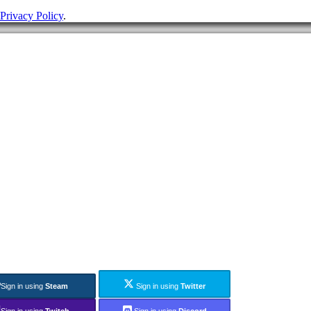
Privacy Policy
.
Sign in using
Steam
Sign in using
Twitter
Sign in using
Twitch
Sign in using
Discord