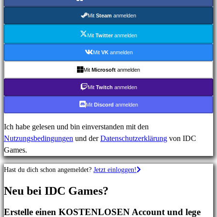
MMO-
Spiele
Mit
Steam
anmelden
RPG-
Spiele
Mit
Twitter
anmelden
Sportspiele
Mit
VK
anmelden
Shooterspiele
Mit
Microsoft
anmelden
Rennspiele
Gelegenheitsspiele
Mit
Twitch
anmelden
Indie
Mit
Discord
anmelden
spiele
Simulationsspiele
Ich habe gelesen und bin einverstanden mit den
Rätselspiele
Nutzungsbedingungen
und der
Datenschutzerklärung
von IDC
Kampfspiele
Games.
Demos
Hast du dich schon angemeldet?
Jetzt einloggen!
Gemeinschaft
Neu bei IDC Games?
Erstelle einen KOSTENLOSEN Account und lege
Gameplay