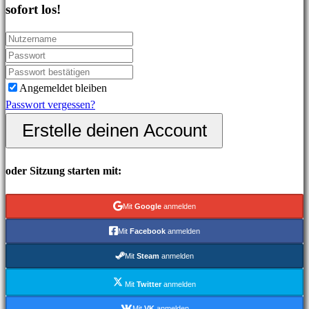
sofort los!
In-
Game
Events
Neuigkeiten
Media
Angemeldet bleiben
Guides
Passwort vergessen?
Foren
Erstelle deinen Account
IDC
Gifts
IDC
oder Sitzung starten mit:
Plays
Support
Mit
Google
anmelden
FAQ
Mit
Facebook
anmelden
Konto
Mit
Steam
anmelden
Mit
Twitter
anmelden
Registrieren
Mit
VK
anmelden