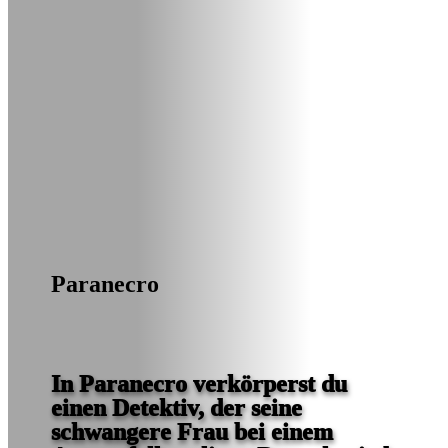
Paranecro
In Paranecro verkörperst du
einen Detektiv, der seine
schwangere Frau bei einem