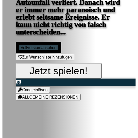
Autounfall verliert. Danach wird
er immer mehr paranoisch und
erlebt seltsame Ereignisse. Er
kann nicht richtig von falsch
unterscheiden...
Vollversion ansehen
Zur Wunschliste hinzufügen
Jetzt spielen!
Code einlösen
ALLGEMEINE REZENSIONEN