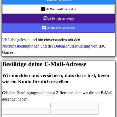
Login
Passwort
Mit
Microsoft
anmelden
vergessen?
Mit
Twitch
anmelden
Sprache
Mit
Discord
anmelden
ändern
Ich habe gelesen und bin einverstanden mit den
Nutzungsbedingungen
und der
Datenschutzerklärung
von IDC
AR
Games.
BS
CS
Bestätige deine E-Mail-Adresse
DA
DE
Wir möchten uns versichern, dass du es bist, bevor
EL
wir ein Konto für dich erstellen.
EN
ES
Gib den Bestätigungscode mit 4 Ziffern ein, den wir dir per E-Mail
FI
gesendet haben:
FR
HR
IT