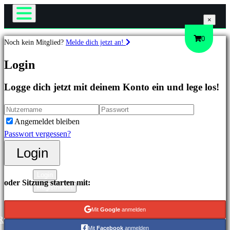
×
×
×
Das Spiel
0
Noch kein Mitglied?
Melde dich jetzt an!
Gameplay
Spiele
Login
In-Game Events
Neuigkeiten
Logge dich jetzt mit deinem Konto ein und lege los!
Media
Highlights
Guides
Neuveröffentlichungen
Support
Free
Angemeldet bleiben
Foren
to
Passwort vergessen?
Shop
Play
Login
Kategorien
Login
oder Sitzung starten mit:
Registrieren
Actionspiele
Strategiespiele
Mit
Google
anmelden
Abenteuerspiele
R
Mit
Facebook
anmelden