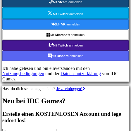
Mit
Steam
anmelden
Shooterspiele
Rennspiele
Gelegenheitsspiele
Mit
Twitter
anmelden
Indie
spiele
Mit
VK
anmelden
Simulationsspiele
Rätselspiele
Mit
Microsoft
anmelden
Kampfspiele
Demos
Mit
Twitch
anmelden
Mit
Discord
anmelden
Gemeinschaft
Ich habe gelesen und bin einverstanden mit den
Nutzungsbedingungen
und der
Datenschutzerklärung
von IDC
Gameplay
Games.
In-
Game
Hast du dich schon angemeldet?
Jetzt einloggen!
Events
Neuigkeiten
Neu bei IDC Games?
Media
Guides
Foren
Erstelle einen KOSTENLOSEN Account und lege
IDC
sofort los!
Gifts
IDC