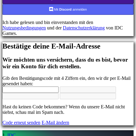
FR
HR
Mit
Discord
anmelden
IT
JA
Ich habe gelesen und bin einverstanden mit den
KO
Nutzungsbedingungen
und der
Datenschutzerklärung
von IDC
NL
Games.
NO
PL
Bestätige deine E-Mail-Adresse
PT
RO
RU
Wir möchten uns versichern, dass du es bist, bevor
SR
wir ein Konto für dich erstellen.
SV
TH
Gib den Bestätigungscode mit 4 Ziffern ein, den wir dir per E-Mail
TR
gesendet haben:
UK
VI
ZH
Hast du keinen Code bekommen? Wenn du unsere E-Mail nicht
Das
siehst, schau mal im Spam nach.
Spiel
Code erneut senden
E-Mail ändern
Das
IDC