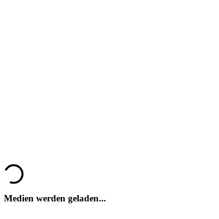
God of Rock
God of Rock
God of Rock
God of Rock
God of Rock
God of Rock
Loading...
God of Rock
Medien werden geladen...