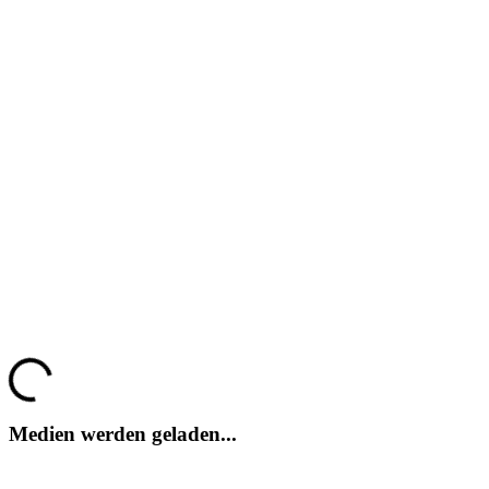
Halo Infinite
Halo Infinite
Halo Infinite
Halo Infinite
Halo Infinite
Halo Infinite
Halo Infinite
Loading...
Medien werden geladen...