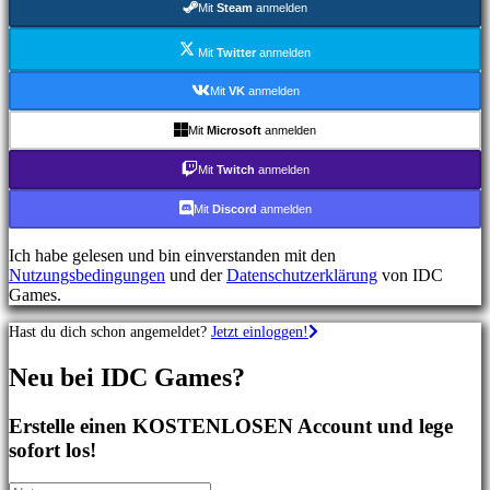
Mit
Steam
anmelden
Shooterspiele
Rennspiele
Gelegenheitsspiele
Mit
Twitter
anmelden
Indie
spiele
Mit
VK
anmelden
Simulationsspiele
Rätselspiele
Mit
Microsoft
anmelden
Kampfspiele
Demos
Mit
Twitch
anmelden
Mit
Discord
anmelden
Gemeinschaft
Ich habe gelesen und bin einverstanden mit den
Nutzungsbedingungen
und der
Datenschutzerklärung
von IDC
Gameplay
Games.
In-
Game
Hast du dich schon angemeldet?
Jetzt einloggen!
Events
Neuigkeiten
Neu bei IDC Games?
Media
Guides
Foren
Erstelle einen KOSTENLOSEN Account und lege
IDC
sofort los!
Gifts
IDC