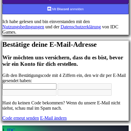
FR
HR
Mit
Discord
anmelden
IT
JA
Ich habe gelesen und bin einverstanden mit den
KO
Nutzungsbedingungen
und der
Datenschutzerklärung
von IDC
NL
Games.
NO
PL
Bestätige deine E-Mail-Adresse
PT
RO
RU
Wir möchten uns versichern, dass du es bist, bevor
SR
wir ein Konto für dich erstellen.
SV
TH
Gib den Bestätigungscode mit 4 Ziffern ein, den wir dir per E-Mail
TR
gesendet haben:
UK
VI
ZH
Hast du keinen Code bekommen? Wenn du unsere E-Mail nicht
Das
siehst, schau mal im Spam nach.
Spiel
Code erneut senden
E-Mail ändern
Das
IDC