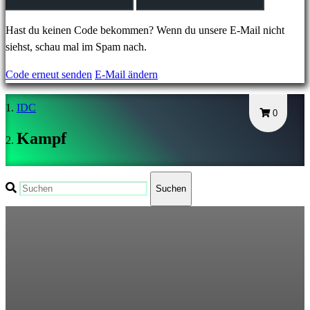
JA
KO
Hast du keinen Code bekommen? Wenn du unsere E-Mail nicht
NL
siehst, schau mal im Spam nach.
NO
Code erneut senden
E-Mail ändern
PL
PT
IDC
RO
0
RU
Kampf
SR
SV
TH
Suchen
TR
UK
VI
ZH