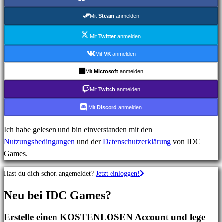
MMO-
Spiele
Mit
Steam
anmelden
RPG-
Spiele
Mit
Twitter
anmelden
Sportspiele
Mit
VK
anmelden
Shooterspiele
Mit
Microsoft
anmelden
Rennspiele
Gelegenheitsspiele
Mit
Twitch
anmelden
Indie
Mit
Discord
anmelden
spiele
Simulationsspiele
Ich habe gelesen und bin einverstanden mit den
Rätselspiele
Nutzungsbedingungen
und der
Datenschutzerklärung
von IDC
Kampfspiele
Games.
Demos
Hast du dich schon angemeldet?
Jetzt einloggen!
Gemeinschaft
Neu bei IDC Games?
Erstelle einen KOSTENLOSEN Account und lege
Gameplays