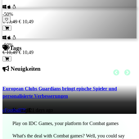
-50%
€ 10,49
€ 10,49
-50%
Tags
€ 10,49
€ 10,49
Neuigkeiten
European Clubs Guardians bringt epische Spieler und
personalisierte Verbesserungen
Kampf
eFootball™
521 days ago
Play on IDC Games, your platform for Combat games
What's the deal with Combat games? Well, you could say