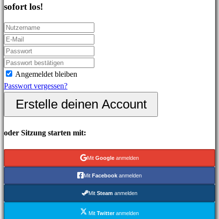
sofort los!
In-
Game
Events
Neuigkeiten
Media
Guides
Angemeldet bleiben
Foren
Passwort vergessen?
IDC
Erstelle deinen Account
Plays
IDC
Gifts
oder Sitzung starten mit:
Support
FAQ
Mit
Google
anmelden
Mit
Facebook
anmelden
Konto
Mit
Steam
anmelden
Registrieren
Mit
Twitter
anmelden