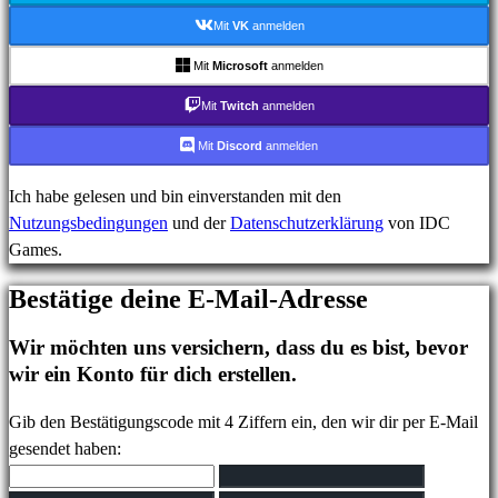
Login
Mit
VK
anmelden
Passwort
vergessen?
Mit
Microsoft
anmelden
Mit
Twitch
anmelden
Sprache
ändern
Mit
Discord
anmelden
Ich habe gelesen und bin einverstanden mit den
AR
Nutzungsbedingungen
und der
Datenschutzerklärung
von IDC
BS
Games.
CS
DA
Bestätige deine E-Mail-Adresse
DE
EL
Wir möchten uns versichern, dass du es bist, bevor
EN
wir ein Konto für dich erstellen.
ES
FI
Gib den Bestätigungscode mit 4 Ziffern ein, den wir dir per E-Mail
FR
gesendet haben:
HR
IT