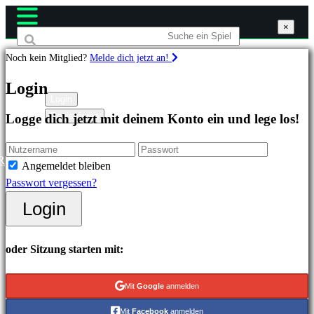
×
×
×
Noch kein Mitglied?
Melde dich jetzt an!
Spiele
Login
Login
Registrieren
Logge dich jetzt mit deinem Konto ein und lege los!
Highlights
Neuveröffentlichungen
Free
R
Angemeldet bleiben
to
Passwort vergessen?
Play
Login
Kategorien
oder Sitzung starten mit:
Actionspiele
Strategiespiele
Mit
Google
anmelden
Abenteuerspiele
Mit
Facebook
anmelden