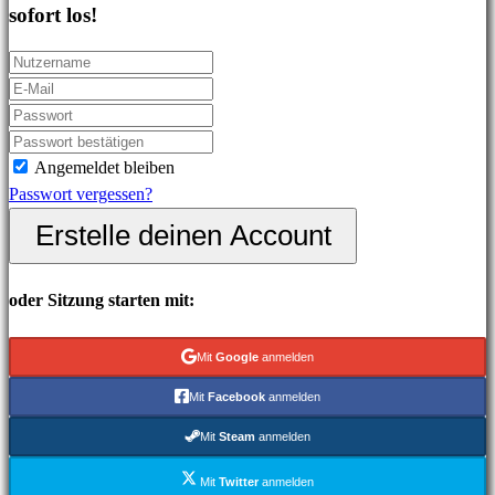
sofort los!
In-
Game
Events
Neuigkeiten
Media
Guides
Angemeldet bleiben
Foren
Passwort vergessen?
IDC
Erstelle deinen Account
Plays
IDC
Gifts
oder Sitzung starten mit:
Support
FAQ
Mit
Google
anmelden
Mit
Facebook
anmelden
Konto
Mit
Steam
anmelden
Registrieren
Mit
Twitter
anmelden