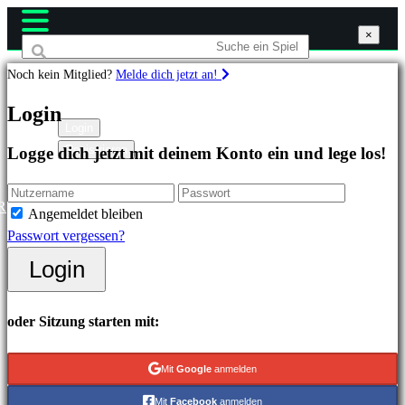
×
×
×
Noch kein Mitglied?
Melde dich jetzt an!
Spiele
Login
Login
Registrieren
Logge dich jetzt mit deinem Konto ein und lege los!
Highlights
Neuveröffentlichungen
Free
R
Angemeldet bleiben
to
Passwort vergessen?
Play
Login
Kategorien
oder Sitzung starten mit:
Actionspiele
Strategiespiele
Mit
Google
anmelden
Abenteuerspiele
Mit
Facebook
anmelden