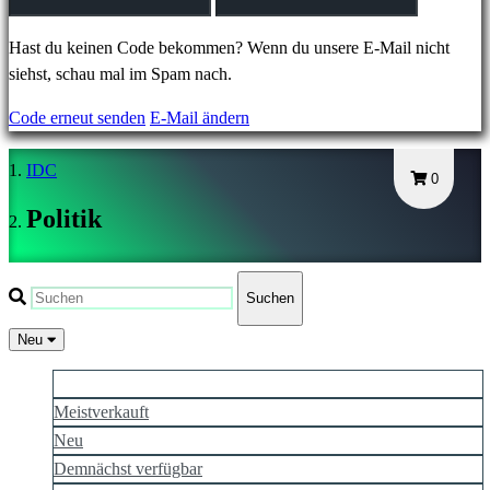
JA
KO
Hast du keinen Code bekommen? Wenn du unsere E-Mail nicht
NL
siehst, schau mal im Spam nach.
NO
Code erneut senden
E-Mail ändern
PL
PT
IDC
RO
0
RU
Politik
SR
SV
TH
Suchen
TR
UK
Neu
VI
Am besten bewertet
ZH
Meistverkauft
Neu
Demnächst verfügbar