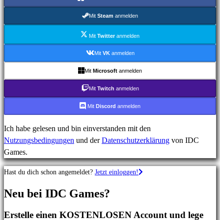
MMO-
Spiele
Mit
Steam
anmelden
RPG-
Spiele
Mit
Twitter
anmelden
Sportspiele
Mit
VK
anmelden
Shooterspiele
Mit
Microsoft
anmelden
Rennspiele
Gelegenheitsspiele
Mit
Twitch
anmelden
Indie
Mit
Discord
anmelden
spiele
Simulationsspiele
Ich habe gelesen und bin einverstanden mit den
Rätselspiele
Nutzungsbedingungen
und der
Datenschutzerklärung
von IDC
Kampfspiele
Games.
Demos
Hast du dich schon angemeldet?
Jetzt einloggen!
Gemeinschaft
Neu bei IDC Games?
Erstelle einen KOSTENLOSEN Account und lege
Gameplays