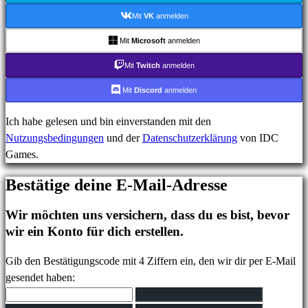
Login
Mit
VK
anmelden
Passwort
vergessen?
Mit
Microsoft
anmelden
Mit
Twitch
anmelden
Sprache
ändern
Mit
Discord
anmelden
Ich habe gelesen und bin einverstanden mit den
AR
Nutzungsbedingungen
und der
Datenschutzerklärung
von IDC
BS
Games.
CS
DA
Bestätige deine E-Mail-Adresse
DE
EL
Wir möchten uns versichern, dass du es bist, bevor
EN
wir ein Konto für dich erstellen.
ES
FI
Gib den Bestätigungscode mit 4 Ziffern ein, den wir dir per E-Mail
FR
gesendet haben:
HR
IT