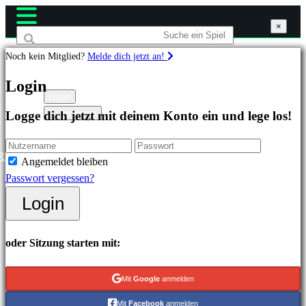
×
×
×
Noch kein Mitglied?
Melde dich jetzt an!
Spiele
Login
Login
Registrieren
Logge dich jetzt mit deinem Konto ein und lege los!
Highlights
Neuveröffentlichungen
Free
R
Angemeldet bleiben
to
Passwort vergessen?
Play
Login
Kategorien
oder Sitzung starten mit:
Actionspiele
Strategiespiele
Mit
Google
anmelden
Abenteuerspiele
Mit
Facebook
anmelden