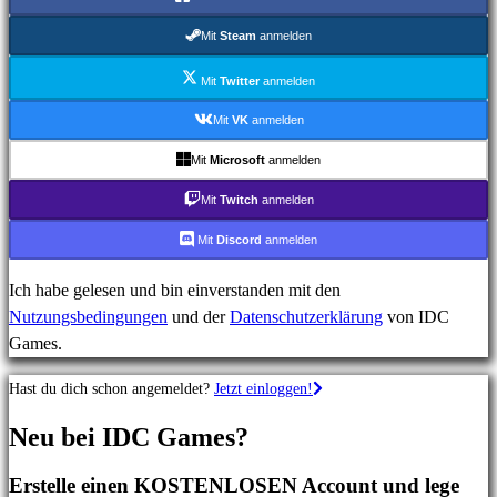
MMO-
Spiele
Mit
Steam
anmelden
RPG-
Spiele
Mit
Twitter
anmelden
Sportspiele
Mit
VK
anmelden
Shooterspiele
Mit
Microsoft
anmelden
Rennspiele
Gelegenheitsspiele
Mit
Twitch
anmelden
Indie
Mit
Discord
anmelden
spiele
Simulationsspiele
Ich habe gelesen und bin einverstanden mit den
Rätselspiele
Nutzungsbedingungen
und der
Datenschutzerklärung
von IDC
Kampfspiele
Games.
Demos
Hast du dich schon angemeldet?
Jetzt einloggen!
Gemeinschaft
Neu bei IDC Games?
Erstelle einen KOSTENLOSEN Account und lege
Gameplays