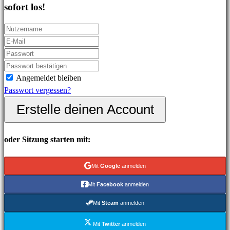
sofort los!
In-
Game
Events
Neuigkeiten
Media
Guides
Angemeldet bleiben
Foren
Passwort vergessen?
IDC
Erstelle deinen Account
Plays
IDC
Gifts
oder Sitzung starten mit:
Support
FAQ
Mit
Google
anmelden
Mit
Facebook
anmelden
Konto
Mit
Steam
anmelden
Registrieren
Mit
Twitter
anmelden