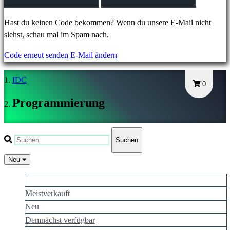
JA
KO
Hast du keinen Code bekommen? Wenn du unsere E-Mail nicht
NL
siehst, schau mal im Spam nach.
NO
Code erneut senden
E-Mail ändern
PL
PT
IDC
RO
0
RU
Programmierung
SR
SV
TH
Suchen
TR
UK
Neu
VI
Am besten bewertet
ZH
Meistverkauft
Neu
Demnächst verfügbar