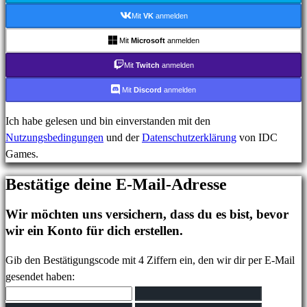
Login
Mit
VK
anmelden
Passwort
vergessen?
Mit
Microsoft
anmelden
Mit
Twitch
anmelden
Sprache
ändern
Mit
Discord
anmelden
Ich habe gelesen und bin einverstanden mit den
AR
Nutzungsbedingungen
und der
Datenschutzerklärung
von IDC
BS
Games.
CS
DA
Bestätige deine E-Mail-Adresse
DE
EL
Wir möchten uns versichern, dass du es bist, bevor
EN
wir ein Konto für dich erstellen.
ES
FI
Gib den Bestätigungscode mit 4 Ziffern ein, den wir dir per E-Mail
FR
gesendet haben:
HR
IT